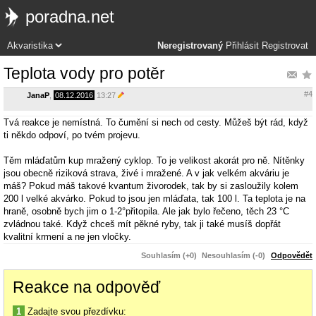
poradna.net
Neregistrovaný
Přihlásit
Registrovat
Teplota vody pro potěr
#4
JanaP
,
08.12.2016
13:27
Tvá reakce je nemístná. To čumění si nech od cesty. Můžeš být rád, když
ti někdo odpoví, po tvém projevu.
Těm mláďatům kup mražený cyklop. To je velikost akorát pro ně. Nítěnky
jsou obecně riziková strava, živé i mražené. A v jak velkém akváriu je
máš? Pokud máš takové kvantum živorodek, tak by si zasloužily kolem
200 l velké akvárko. Pokud to jsou jen mláďata, tak 100 l. Ta teplota je na
hraně, osobně bych jim o 1-2°přitopila. Ale jak bylo řečeno, těch 23 °C
zvládnou také. Když chceš mít pěkné ryby, tak ji také musíš dopřát
kvalitní krmení a ne jen vločky.
Souhlasím (+0)
Nesouhlasím (-0)
Odpovědět
Reakce na odpověď
1
Zadajte svou přezdívku: