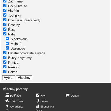
Začínáme
Pochlubte se
Akvária
Technika
Chemie a úprava vody
Rostliny
Řasy
Ryby
Sladkovodní
Mořské
Bazénové
Ostatní obyvatelé akvária
Burzy a výstavy
Krmiva
Nemoci
Pokec
Všechny poradny
Počítače
Hry
Debaty
Teraristika
Právo
Akvaristika
Ekonomika