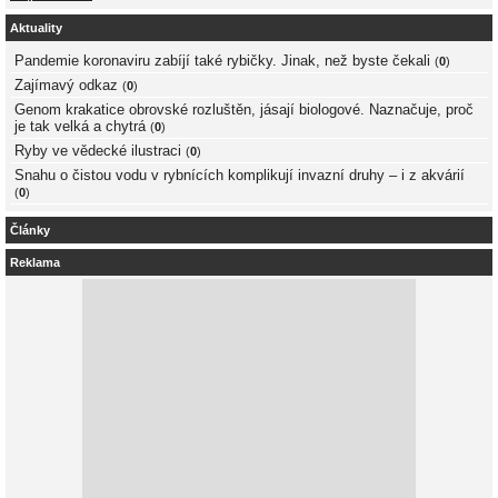
Aktuality
Pandemie koronaviru zabíjí také rybičky. Jinak, než byste čekali
(
0
)
Zajímavý odkaz
(
0
)
Genom krakatice obrovské rozluštěn, jásají biologové. Naznačuje, proč
je tak velká a chytrá
(
0
)
Ryby ve vědecké ilustraci
(
0
)
Snahu o čistou vodu v rybnících komplikují invazní druhy – i z akvárií
(
0
)
Články
Reklama