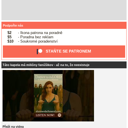
Podpořte nás
$2
- Ikona patrona na poradně
$5
- Poradna bez reklam
$10
- Soukromé poradenství
STAŇTE SE PATRONEM
Táto kapela má milióny fanúšikov - až na to, že neexistuje
Přejít na videa