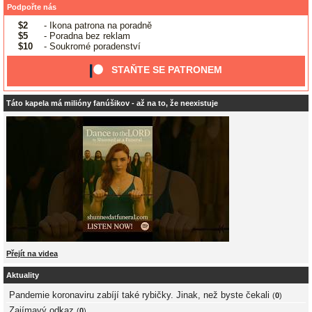
Podpořte nás
$2
- Ikona patrona na poradně
$5
- Poradna bez reklam
$10
- Soukromé poradenství
STAŇTE SE PATRONEM
Táto kapela má milióny fanúšikov - až na to, že neexistuje
Přejít na videa
Aktuality
Pandemie koronaviru zabíjí také rybičky. Jinak, než byste čekali
(
0
)
Zajímavý odkaz
(
0
)