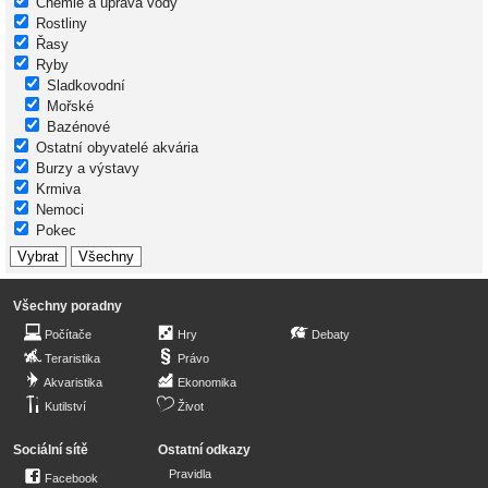
Chemie a úprava vody
Rostliny
Řasy
Ryby
Sladkovodní
Mořské
Bazénové
Ostatní obyvatelé akvária
Burzy a výstavy
Krmiva
Nemoci
Pokec
Všechny poradny
Počítače
Hry
Debaty
Teraristika
Právo
Akvaristika
Ekonomika
Kutilství
Život
Sociální sítě
Ostatní odkazy
Pravidla
Facebook