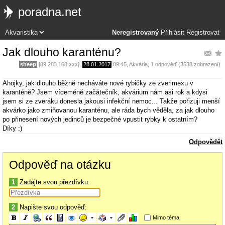
poradna.net
Neregistrovaný
Přihlásit
Registrovat
Jak dlouho karanténu?
sheep
[89.203.168.xxx],
28.01.2017
09:45
,
Akvária
, 1 odpověď (3638 zobrazení)
Ahojky, jak dlouho běžně necháváte nové rybičky ze zverimexu v
karanténě? Jsem víceméně začátečník, akvárium nám asi rok a kdysi
jsem si ze zveráku donesla jakousi infekční nemoc... Takže pořizuji menší
akvárko jako zmiňovanou karanténu, ale ráda bych věděla, za jak dlouho
po přinesení nových jedinců je bezpečné vpustit rybky k ostatním?
Díky :)
Odpovědět
Odpověď na otázku
1
Zadajte svou přezdívku:
2
Napište svou odpověď:
Mimo téma