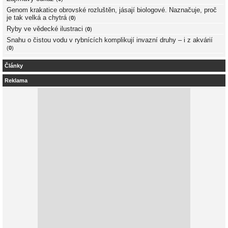
Genom krakatice obrovské rozluštěn, jásají biologové. Naznačuje, proč
je tak velká a chytrá
(
0
)
Ryby ve vědecké ilustraci
(
0
)
Snahu o čistou vodu v rybnících komplikují invazní druhy – i z akvárií
(
0
)
Články
Reklama