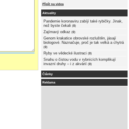
Přejít na videa
Aktuality
Pandemie koronaviru zabíjí také rybičky. Jinak,
než byste čekali
(
0
)
Zajímavý odkaz
(
0
)
Genom krakatice obrovské rozluštěn, jásají
biologové. Naznačuje, proč je tak velká a chytrá
(
0
)
Ryby ve vědecké ilustraci
(
0
)
Snahu o čistou vodu v rybnících komplikují
invazní druhy – i z akvárií
(
0
)
Články
Reklama