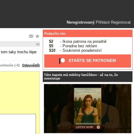
Neregistrovaný
Přihlásit
Registrovat
Podpořte nás
$2
- Ikona patrona na poradně
#2
$5
- Poradna bez reklam
$10
- Soukromé poradenství
 tom taky trochu lépe
STAŇTE SE PATRONEM
uhlasím (-0)
Odpovědět
Táto kapela má milióny fanúšikov - až na to, že
neexistuje