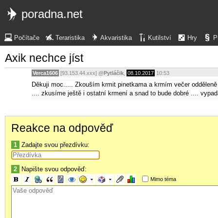
poradna.net
Počítače
Teraristika
Akvaristika
Kutilství
Hry
P
Axik nechce jíst
Verca1606
[93.153.44.xxx]
@
Pytláčik
,
08.10.2017
10:53
Děkuji moc..... Zkouším krmit pinetkama a krmím večer odděleně o
.... zkusíme ještě i ostatní krmení a snad to bude dobré .... vypa
Reakce na odpověď
1
Zadajte svou přezdívku:
2
Napište svou odpověď:
Mimo téma