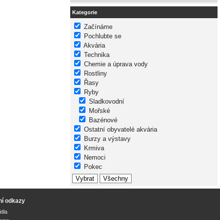
Kategorie
Začínáme
Pochlubte se
Akvária
Technika
Chemie a úprava vody
Rostliny
Řasy
Ryby
Sladkovodní
Mořské
Bazénové
Ostatní obyvatelé akvária
Burzy a výstavy
Krmiva
Nemoci
Pokec
ní odkazy
idla