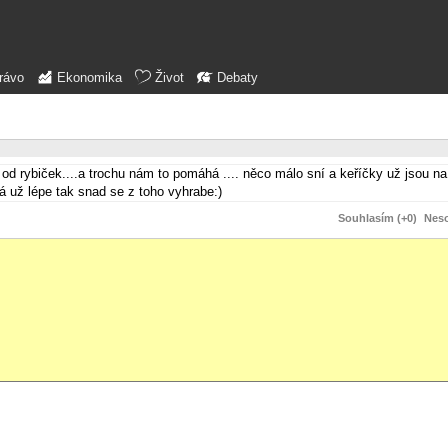
rávo
Ekonomika
Život
Debaty
d rybiček....a trochu nám to pomáhá .... něco málo sní a keříčky už jsou na
dá už lépe tak snad se z toho vyhrabe:)
Souhlasím (+0)
Neso