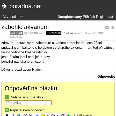
poradna.net
Neregistrovaný
Přihlásit
Registrovat
zabehle akvarium
radomil1
[82.142.101.xxx],
07.03.2018
12:24
,
Akvária
, 1 odpověď (3319
zobrazení)
zdravím.. dotaz: mam zabehnute akvarium s rostlinami.. cca 20dni..
pridaval jsem bakterie s bordelem ze staršího akvária.. mam ted příležitost
koupit výhodně krásné rybičky..
jen si říkám jestli neni ještě brzy..
bohužel nabídka je omezená
Děkuji s pozdravem Radek
Odpovědět
Odpověď na otázku
1
Zadajte svou přezdívku:
2
Napište svou odpověď:
Mimo téma