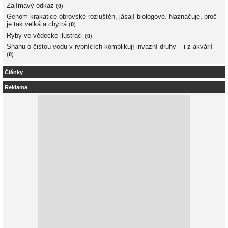
Zajímavý odkaz
(
0
)
Genom krakatice obrovské rozluštěn, jásají biologové. Naznačuje, proč
je tak velká a chytrá
(
0
)
Ryby ve vědecké ilustraci
(
0
)
Snahu o čistou vodu v rybnících komplikují invazní druhy – i z akvárií
(
0
)
Články
Reklama