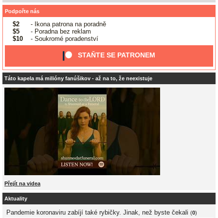
Podpořte nás
$2
- Ikona patrona na poradně
$5
- Poradna bez reklam
$10
- Soukromé poradenství
STAŇTE SE PATRONEM
Táto kapela má milióny fanúšikov - až na to, že neexistuje
Přejít na videa
Aktuality
Pandemie koronaviru zabíjí také rybičky. Jinak, než byste čekali
(
0
)