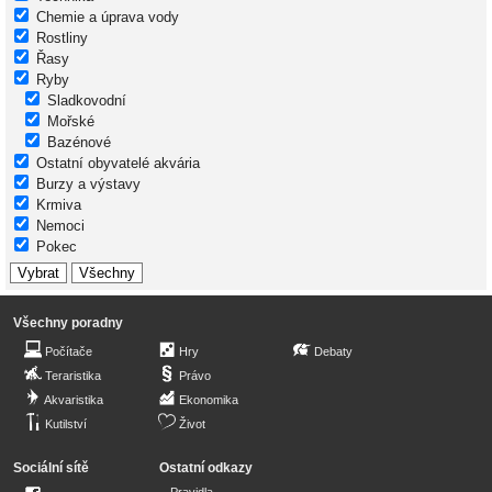
Chemie a úprava vody
Rostliny
Řasy
Ryby
Sladkovodní
Mořské
Bazénové
Ostatní obyvatelé akvária
Burzy a výstavy
Krmiva
Nemoci
Pokec
Všechny poradny
Počítače
Hry
Debaty
Teraristika
Právo
Akvaristika
Ekonomika
Kutilství
Život
Sociální sítě
Ostatní odkazy