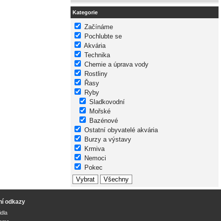
Kategorie
Začínáme
Pochlubte se
Akvária
Technika
Chemie a úprava vody
Rostliny
Řasy
Ryby
Sladkovodní
Mořské
Bazénové
Ostatní obyvatelé akvária
Burzy a výstavy
Krmiva
Nemoci
Pokec
ní odkazy
idla