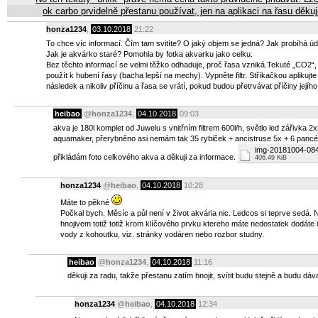
ok carbo prvidelně přestanu používat, jen na aplikaci na řasu děkuj
honza1234
,
03.10.2018
21:22
To chce víc informací. Čím tam svitíte? O jaký objem se jedná? Jak probíhá ú
Jak je akvárko staré? Pomohla by fotka akvarku jako celku.
Bez těchto informací se velmi těžko odhaduje, proč řasa vzniká.
Tekuté „CO2“, 
použít k hubení řasy (bacha lepší na mechy). Vypněte filtr. Stříkačkou aplikujte
následek a nikoliv příčinu a řasa se vrátí, pokud budou přetrvávat příčiny jejího
heibao
@
honza1234
,
04.10.2018
09:03
akva je 180l komplet od Juwelu s vnitřním filtrem 600l/h, světlo led zářivk
aquamaker, přerybněno asi nemám tak 35 rybiček + ancistruse 5x + 6 pancéř
img-20181004-084
přikládám foto celkového akva a děkuji za informace.
406.49 KiB
honza1234
@
heibao
,
04.10.2018
10:28
Máte to pěkné
Počkal bych. Měsíc a půl není v život akvária nic. Ledcos si teprve sedá.
hnojivem totiž totiž krom klíčového prvku ktereho máte nedostatek dodáte 
vody z kohoutku, viz. stránky vodáren nebo rozbor studny.
heibao
@
honza1234
,
04.10.2018
11:16
děkuji za radu, takže přestanu zatím hnojit, svítit budu stejně a budu d
honza1234
@
heibao
,
04.10.2018
12:34