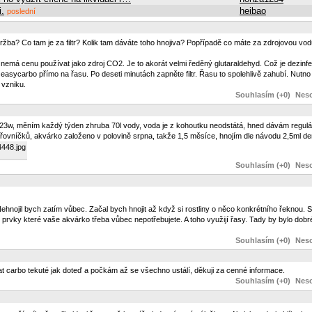
i.
heibao
poslední
držba? Co tam je za filtr? Kolik tam dáváte toho hnojiva? Popřípadě co máte za zdrojovou 
nemá cenu používat jako zdroj CO2. Je to akorát velmi ředěný glutaraldehyd. Což je dezinfe
 easycarbo přímo na řasu. Po deseti minutách zapněte filtr. Řasu to spolehlivě zahubí. Nutno 
 vzniku.
Souhlasím (+0)
Neso
a 2x23w, měním každý týden zhruba 70l vody, voda je z kohoutku neodstátá, hned dávám regulá
ovníčků, akvárko založeno v polovině srpna, takže 1,5 měsíce, hnojím dle návodu 2,5ml d
448.jpg
Souhlasím (+0)
Neso
 Nehnojil bych zatím vůbec. Začal bych hnojit až když si rostliny o něco konkrétního řeknou
i prvky které vaše akvárko třeba vůbec nepotřebujete. A toho využijí řasy. Tady by bylo dob
Souhlasím (+0)
Neso
ávat carbo tekuté jak doteď a počkám až se všechno ustálí, děkuji za cenné informace.
Souhlasím (+0)
Neso