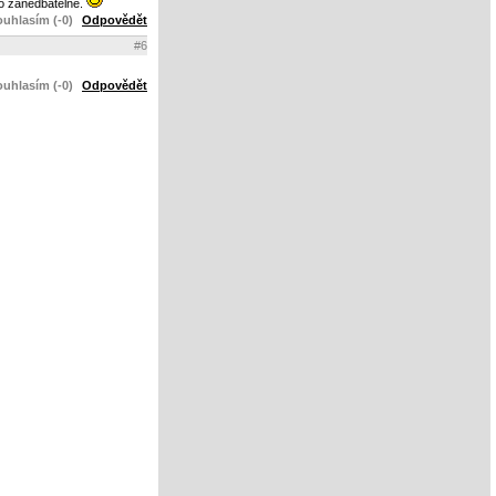
 to zanedbatelné.
uhlasím (-0)
Odpovědět
#6
uhlasím (-0)
Odpovědět