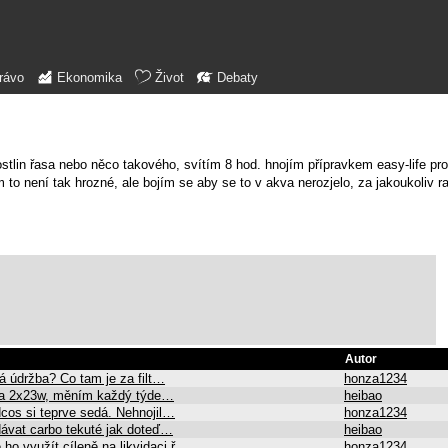
rávo
Ekonomika
Život
Debaty
stlin řasa nebo něco takového, svítím 8 hod. hnojím přípravkem easy-life pro
 to není tak hrozné, ale bojím se aby se to v akva nerozjelo, za jakoukoliv ra
Autor
á údržba? Co tam je za filt…
honza1234
řivka 2x23w, měním každý týde…
heibao
dcos si teprve sedá. Nehnojil…
honza1234
 dávat carbo tekuté jak doteď…
heibao
 ho využít cíleně na likvidaci ř…
honza1234