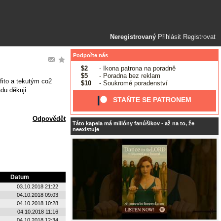
Neregistrovaný
Přihlásit
Registrovat
Podpořte nás
$2
- Ikona patrona na poradně
$5
- Poradna bez reklam
fito a tekutým co2
$10
- Soukromé poradenství
du děkuji.
STAŇTE SE PATRONEM
Odpovědět
Táto kapela má milióny fanúšikov - až na to, že
neexistuje
Datum
03.10.2018 21:22
04.10.2018 09:03
04.10.2018 10:28
04.10.2018 11:16
04.10.2018 12:34