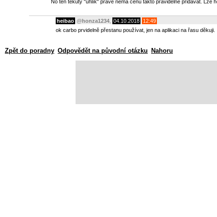
No ten tekutý "uhlík" právě nemá cenu takto pravidelně přidávat. Lze ho 
heibao
@
honza1234
,
04.10.2018
12:49
ok carbo prvidelně přestanu používat, jen na aplikaci na řasu děkuji.
Zpět do poradny
Odpovědět na původní otázku
Nahoru