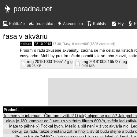
poradna.net
Počítače
Teraristika
Akvaristika
Kutilství
Hry
P
řasa v akváriu
heibao
,
03.10.2018
17:30
,
Řasy
, 6 odpovědí (6625 zobrazení)
Prosím o radu zkušené akvaristy, začíná se mě dělat na listech ro
easycarbo. Mohl by prosím někdo poradit jak se toho zbavit, zatím
img-20181003-165517.jpg
img-20181003-165727.jpg
85.26 KiB
0.96 MiB
Předmět
To chce víc informací. Čím tam svitíte? O jaký objem se jedná? Jak probíh
akva je 180l komplet od Juwelu s vnitřním filtrem 600l/h, světlo led zá
Máte to pěkné :-) Počkal bych. Měsíc a půl není v život akvária nic. Le
děkuji za radu, takže přestanu zatím hnojit, svítit budu stejně a budu
No ten tekutý "uhlík" právě nemá cenu takto pravidelně přidávat. Lze