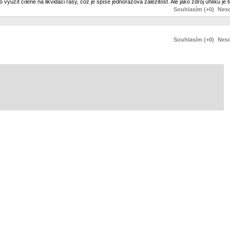
využít cíleně na likvidaci řasy, což je spíše jednorázová záležitost. Ale jako zdroj uhlíku je
Souhlasím (+0)
Neso
Souhlasím (+0)
Neso