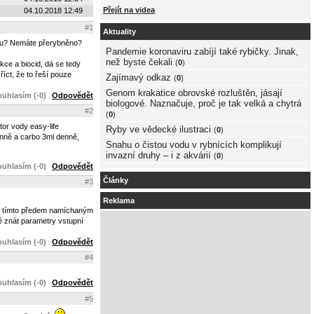
Přejít na videa
04.10.2018 12:49
#1
Aktuality
vodu? Nemáte přerybněno?
Pandemie koronaviru zabíjí také rybičky. Jinak,
než byste čekali
(
0
)
kce a biocid, dá se tedy
říct, že to řeší pouze
Zajímavý odkaz
(
0
)
Genom krakatice obrovské rozluštěn, jásají
uhlasím (-0)
Odpovědět
biologové. Naznačuje, proč je tak velká a chytrá
#2
(
0
)
tor vody easy-life
Ryby ve vědecké ilustraci
(
0
)
enně a carbo 3ml denně,
Snahu o čistou vodu v rybnících komplikují
invazní druhy – i z akvárií
(
0
)
uhlasím (-0)
Odpovědět
Články
#3
Reklama
. S tímto předem namíchaným
ré znát parametry vstupní
uhlasím (-0)
Odpovědět
#4
uhlasím (-0)
Odpovědět
#5