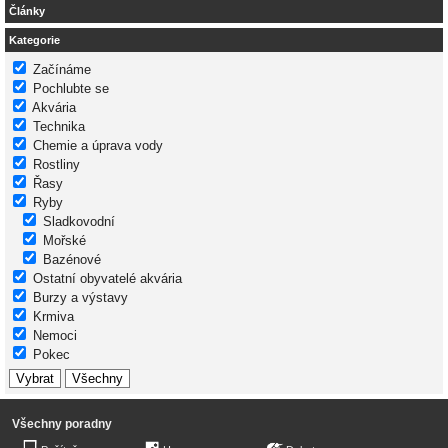
Články
Kategorie
Začínáme
Pochlubte se
Akvária
Technika
Chemie a úprava vody
Rostliny
Řasy
Ryby
Sladkovodní
Mořské
Bazénové
Ostatní obyvatelé akvária
Burzy a výstavy
Krmiva
Nemoci
Pokec
Všechny poradny