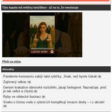
Táto kapela má milióny fanúšikov - až na to, že neexistuje
Přejít na videa
Aktuality
Pandemie koronaviru zabíjí také rybičky. Jinak, než byste čekali
(
0
)
Zajímavý odkaz
(
0
)
Genom krakatice obrovské rozluštěn, jásají biologové. Naznačuje, proč
je tak velká a chytrá
(
0
)
Ryby ve vědecké ilustraci
(
0
)
Snahu o čistou vodu v rybnících komplikují invazní druhy – i z akvárií
(
0
)