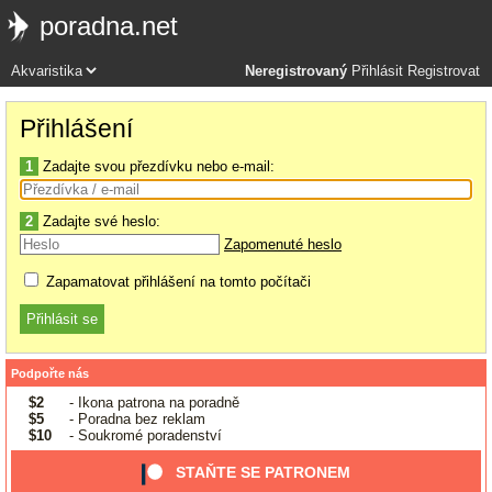
poradna.net
Neregistrovaný
Přihlásit
Registrovat
Přihlášení
1
Zadajte svou přezdívku nebo e-mail:
2
Zadajte své heslo:
Zapomenuté heslo
Zapamatovat přihlášení na tomto počítači
Podpořte nás
$2
- Ikona patrona na poradně
$5
- Poradna bez reklam
$10
- Soukromé poradenství
STAŇTE SE PATRONEM