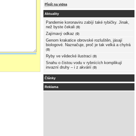
Přejít na videa
Aktuality
Pandemie koronaviru zabíjí také rybičky. Jinak,
než byste čekali
(
0
)
Zajímavý odkaz
(
0
)
Genom krakatice obrovské rozluštěn, jásají
biologové. Naznačuje, proč je tak velká a chytrá
(
0
)
Ryby ve vědecké ilustraci
(
0
)
Snahu o čistou vodu v rybnících komplikují
invazní druhy – i z akvárií
(
0
)
Články
Reklama