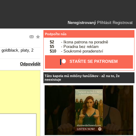
Neregistrovaný
Přihlásit
Registrovat
Podpořte nás
$2
- Ikona patrona na poradně
$5
- Poradna bez reklam
goldblack, platy, 2
$10
- Soukromé poradenství
STAŇTE SE PATRONEM
Odpovědět
Táto kapela má milióny fanúšikov - až na to, že
neexistuje