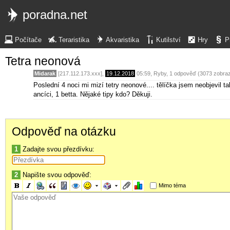
poradna.net
Počítače
Teraristika
Akvaristika
Kutilství
Hry
P
Tetra neonová
Midarak
[217.112.173.xxx],
19.12.2018
05:59
,
Ryby
, 1 odpověď (3073 zobra
Poslední 4 noci mi mizí tetry neonové.... tělíčka jsem neobjevil 
ancíci, 1 betta. Nějaké tipy kdo? Děkuji.
Odpověď na otázku
1
Zadajte svou přezdívku:
2
Napište svou odpověď:
Mimo téma