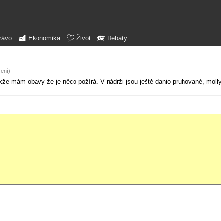
rávo
Ekonomika
Život
Debaty
zení)
takže mám obavy že je něco požírá. V nádrži jsou ještě danio pruhované, molly 