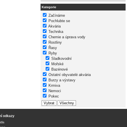
Kategorie
Začínáme
Pochlubte se
Akvária
Technika
Chemie a úprava vody
Rostliny
Řasy
Ryby
Sladkovodní
Mořské
Bazénové
Ostatní obyvatelé akvária
Burzy a výstavy
Krmiva
Nemoci
Pokec
ní odkazy
idla