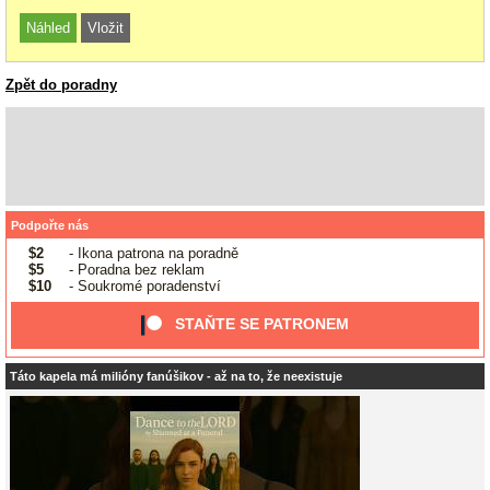
Zpět do poradny
Podpořte nás
$2
- Ikona patrona na poradně
$5
- Poradna bez reklam
$10
- Soukromé poradenství
STAŇTE SE PATRONEM
Táto kapela má milióny fanúšikov - až na to, že neexistuje