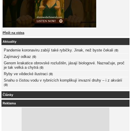
Přejít na videa
Aktuality
Pandemie koronaviru zabíjí také rybičky. Jinak, než byste čekali
(
0
)
Zajímavý odkaz
(
0
)
Genom krakatice obrovské rozluštěn, jásají biologové. Naznačuje, proč
je tak velká a chytrá
(
0
)
Ryby ve vědecké ilustraci
(
0
)
Snahu o čistou vodu v rybnících komplikují invazní druhy – i z akvárií
(
0
)
Články
Reklama