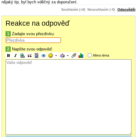
nějaký tip, byl bych vděčný za doporučení.
Jěště jednou mnohokráte děkuji za rady a ochotu poradit.
Souhlasím (+0)
Nesouhlasím (-0)
Odpovědět
Reakce na odpověď
1
Zadajte svou přezdívku:
2
Napište svou odpověď:
Mimo téma