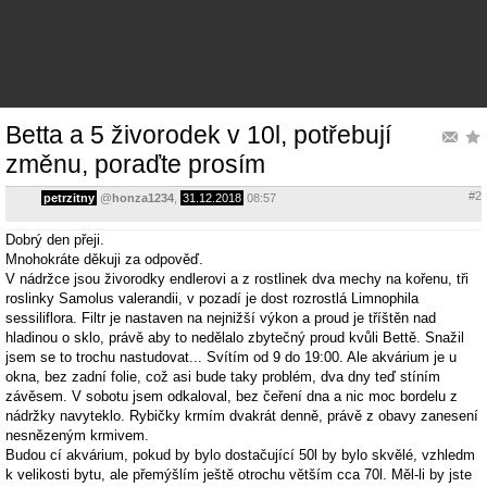
Betta a 5 živorodek v 10l, potřebují
změnu, poraďte prosím
#2
petrzitny
@
honza1234
,
31.12.2018
08:57
Dobrý den přeji.
Mnohokráte děkuji za odpověď.
V nádržce jsou živorodky endlerovi a z rostlinek dva mechy na kořenu, tři
roslinky Samolus valerandii, v pozadí je dost rozrostlá Limnophila
sessiliflora. Filtr je nastaven na nejnižší výkon a proud je tříštěn nad
hladinou o sklo, právě aby to nedělalo zbytečný proud kvůli Bettě. Snažil
jsem se to trochu nastudovat... Svítím od 9 do 19:00. Ale akvárium je u
okna, bez zadní folie, což asi bude taky problém, dva dny teď stíním
závěsem. V sobotu jsem odkaloval, bez čeření dna a nic moc bordelu z
nádržky navyteklo. Rybičky krmím dvakrát denně, právě z obavy zanesení
nesnězeným krmivem.
Budou cí akvárium, pokud by bylo dostačující 50l by bylo skvělé, vzhledm
k velikosti bytu, ale přemýšlím ještě otrochu větším cca 70l. Měl-li by jste