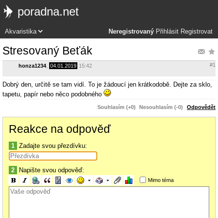
poradna.net
Neregistrovaný
Přihlásit
Registrovat
Stresovaný Beťák
#1
honza1234
,
04.01.2019
15:42
Dobrý den, určitě se tam vidí. To je žádoucí jen krátkodobě. Dejte za sklo,
tapetu, papír nebo něco podobného
Souhlasím (+0)
Nesouhlasím (-0)
Odpovědět
Reakce na odpověď
1
Zadajte svou přezdívku:
2
Napište svou odpověď:
Mimo téma