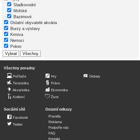
Sladkovodní
Mořské
Bazénové
Ostatní obyvatelé akvária
Burzy a výstavy
Krmiva
Nemoci
Pokec
Všechny poradny
Počítače
Hry
Debaty
Teraristika
Právo
Akvaristika
Ekonomika
Kutilství
Život
Sociální sítě
Ostatní odkazy
Pravidla
Facebook
Reklama
Twitter
Podpořte nás
FAQ
Kontakt