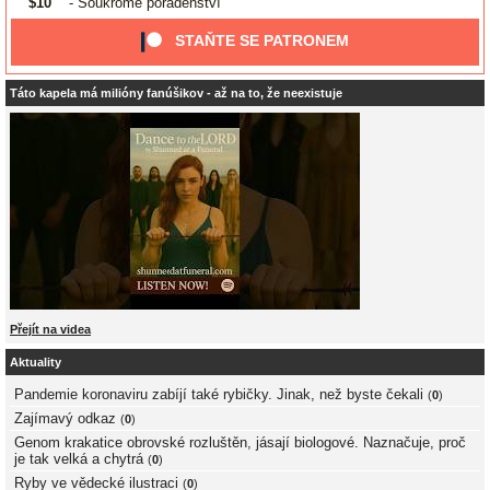
$10
- Soukromé poradenství
STAŇTE SE PATRONEM
Táto kapela má milióny fanúšikov - až na to, že neexistuje
Přejít na videa
Aktuality
Pandemie koronaviru zabíjí také rybičky. Jinak, než byste čekali
(
0
)
Zajímavý odkaz
(
0
)
Genom krakatice obrovské rozluštěn, jásají biologové. Naznačuje, proč
je tak velká a chytrá
(
0
)
Ryby ve vědecké ilustraci
(
0
)