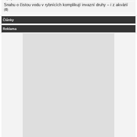
Snahu o čistou vodu v rybnících komplikují invazní druhy – i z akvárií
(
0
)
Články
Reklama