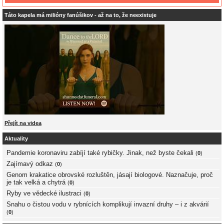
Táto kapela má milióny fanúšikov - až na to, že neexistuje
Přejít na videa
Aktuality
Pandemie koronaviru zabíjí také rybičky. Jinak, než byste čekali
(
0
)
Zajímavý odkaz
(
0
)
Genom krakatice obrovské rozluštěn, jásají biologové. Naznačuje, proč
je tak velká a chytrá
(
0
)
Ryby ve vědecké ilustraci
(
0
)
Snahu o čistou vodu v rybnících komplikují invazní druhy – i z akvárií
(
0
)