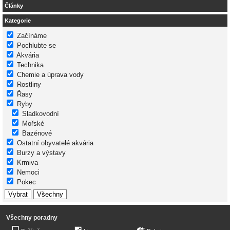
Články
Kategorie
Začínáme
Pochlubte se
Akvária
Technika
Chemie a úprava vody
Rostliny
Řasy
Ryby
Sladkovodní
Mořské
Bazénové
Ostatní obyvatelé akvária
Burzy a výstavy
Krmiva
Nemoci
Pokec
Všechny poradny