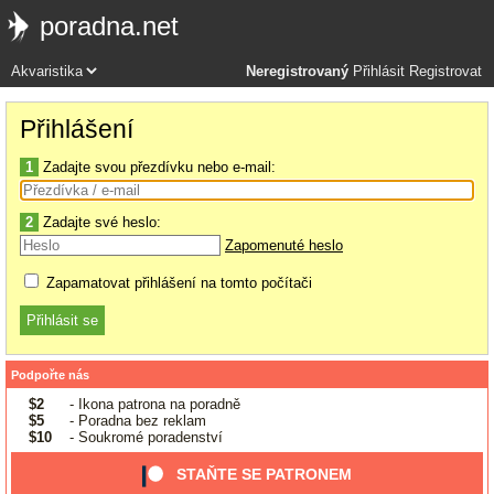
poradna.net
Neregistrovaný
Přihlásit
Registrovat
Přihlášení
1
Zadajte svou přezdívku nebo e-mail:
2
Zadajte své heslo:
Zapomenuté heslo
Zapamatovat přihlášení na tomto počítači
Podpořte nás
$2
- Ikona patrona na poradně
$5
- Poradna bez reklam
$10
- Soukromé poradenství
STAŇTE SE PATRONEM