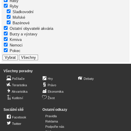
Řasy
Ryby
Sladkovodní
Mořské
Bazénové
Ostatní obyvatelé akvária
Burzy a výstavy
Krmiva
Nemoci
Pokec
Všechny poradny
Počítače
Hry
Debaty
Teraristika
Právo
Akvaristika
Ekonomika
Kutilství
Život
Sociální sítě
Ostatní odkazy
Pravidla
Facebook
Reklama
Twitter
Podpořte nás