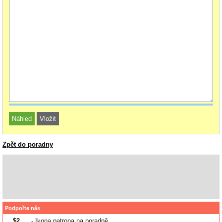
Zpět do poradny
Podpořte nás
$2
- Ikona patrona na poradně