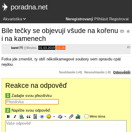
poradna.net
Neregistrovaný
Přihlásit
Registrovat
Bíle tečky se objevují všude na kořenu
i na kamenech
#5
karel
@
Brubo
,
01.03.2019
15:26
Fotka jde zmenšit, ty obří několikamegové soubory sem opravdu cpát
nejdou.
Souhlasím (+0)
Nesouhlasím (-0)
Odpovědět
Reakce na odpověď
1
Zadajte svou přezdívku:
2
Napište svou odpověď:
Mimo téma