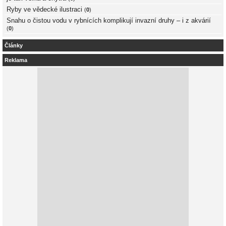
Ryby ve vědecké ilustraci
(
0
)
Snahu o čistou vodu v rybnících komplikují invazní druhy – i z akvárií
(
0
)
Články
Reklama