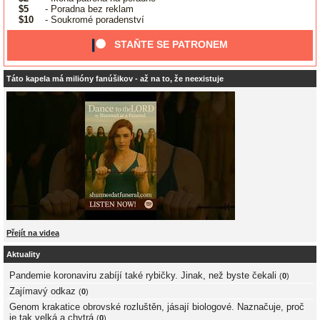
$5
- Poradna bez reklam
$10
- Soukromé poradenství
STAŇTE SE PATRONEM
Táto kapela má milióny fanúšikov - až na to, že neexistuje
Přejít na videa
Aktuality
Pandemie koronaviru zabíjí také rybičky. Jinak, než byste čekali
(
0
)
Zajímavý odkaz
(
0
)
Genom krakatice obrovské rozluštěn, jásají biologové. Naznačuje, proč
je tak velká a chytrá
(
0
)