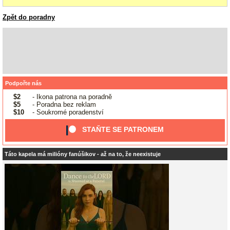
Zpět do poradny
Podpořte nás
$2
- Ikona patrona na poradně
$5
- Poradna bez reklam
$10
- Soukromé poradenství
STAŇTE SE PATRONEM
Táto kapela má milióny fanúšikov - až na to, že neexistuje