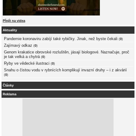
Přejít na videa
Aktuality
Pandemie koronaviru zabíjí také rybičky. Jinak, než byste čekali
(
0
)
Zajímavý odkaz
(
0
)
Genom krakatice obrovské rozluštěn, jásají biologové. Naznačuje, proč
je tak velká a chytrá
(
0
)
Ryby ve vědecké ilustraci
(
0
)
Snahu o čistou vodu v rybnících komplikují invazní druhy – i z akvárií
(
0
)
Články
Reklama