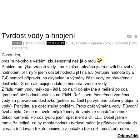
Tvrdost vody a hnojení
mialg
[185.19.3.xxx],
12.03.2019
18:26
,
Chemie a úprava vody
, 1 odpověď (3251
zobrazení)
Dobrý den,
prosím někoho s většími zkušenostmi než já o radu
Problém se týká tvrdosti vody - po založení akvária jsem chvíli bojoval s
hodnotami pH, nyní jsem dostal hodnotu pH na 6,5 (vstupní hodnota byla
7,4) pomocí přípravku na okyselení a výměny části vody za převařenou
dešťovku. S čím ale bojuji nadále je hodnota tvrdosti vody.
Z řádu mám vodu měkkou - 9dH, po nalití do akvária a měření po cca
týdnu mě ale hodnota vylezla na 29dH. Řešil jsem částečnou výměnou
vody za převařenou dešťovku (pokles na 15dH po výměně poloviny objemu
vody). Po týdnu ale opět stejný problém. Proto opět výměna vody. Původní
úvaha byla, že se mi uvolní nějaké ionty do vody ze substrátu nebo z
dekor. kamenů. Po cca týdnu jsem opět měřil a dH 11... Došel jsem k
tomu, že jediné, co by mohlo hodnotu tvrdosti měnit je přídavek chemie do
akvária (přidávám tekuté hnojivo a z počátku také pH- regulátor), proto
jsem udělal test - voda z řádu do sklenice (zde 9dH), pár kapek hnojiva a
Odpovědět
rázem dH 18, druhý pokus s pH- regulátorem, dH 29... zkusil jsem ještě