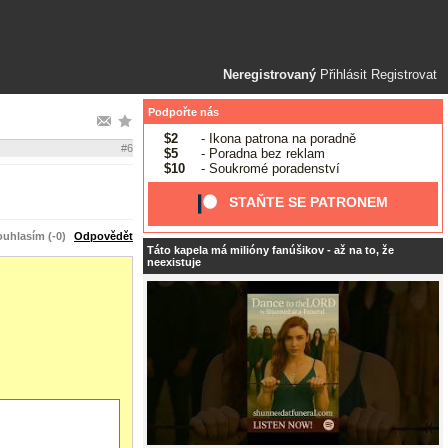
Neregistrovaný
Přihlásit
Registrovat
Podpořte nás
$2
- Ikona patrona na poradně
#6
$5
- Poradna bez reklam
$10
- Soukromé poradenství
STAŇTE SE PATRONEM
uhlasím (-0)
Odpovědět
Táto kapela má milióny fanúšikov - až na to, že
neexistuje