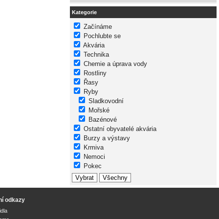
Kategorie
Začínáme
Pochlubte se
Akvária
Technika
Chemie a úprava vody
Rostliny
Řasy
Ryby
Sladkovodní
Mořské
Bazénové
Ostatní obyvatelé akvária
Burzy a výstavy
Krmiva
Nemoci
Pokec
ní odkazy
idla