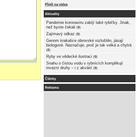
Přejít na videa
Aktuality
Pandemie koronaviru zabíjí také rybičky. Jinak,
než byste čekali
(
0
)
Zajímavý odkaz
(
0
)
Genom krakatice obrovské rozluštěn, jásají
biologové. Naznačuje, proč je tak velká a chytrá
(
0
)
Ryby ve vědecké ilustraci
(
0
)
Snahu o čistou vodu v rybnících komplikují
invazní druhy – i z akvárií
(
0
)
Články
Reklama