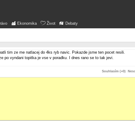
rávo
Ekonomika
Život
Debaty
atli tim ze me natlacej do 4ks ryb navic. Pokazde jsme ten pocet resili.
po vyndani topitka je vse v poradku. I dnes rano se to tak jevi.
Souhlasím (+0)
Neso