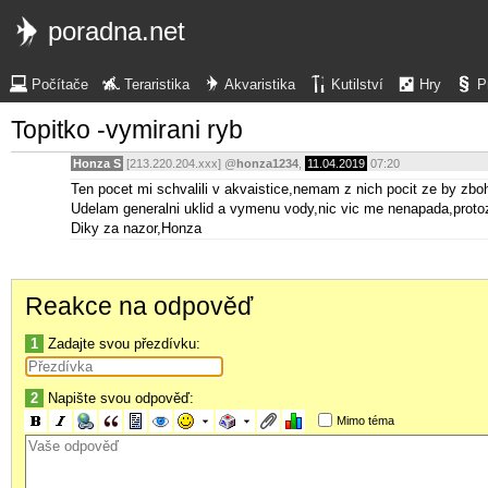
poradna.net
Počítače
Teraristika
Akvaristika
Kutilství
Hry
P
Topitko -vymirani ryb
Honza S
[213.220.204.xxx]
@
honza1234
,
11.04.2019
07:20
Ten pocet mi schvalili v akvaistice,nemam z nich pocit ze by zboh
Udelam generalni uklid a vymenu vody,nic vic me nenapada,protoze 
Diky za nazor,Honza
Reakce na odpověď
1
Zadajte svou přezdívku:
2
Napište svou odpověď:
Mimo téma