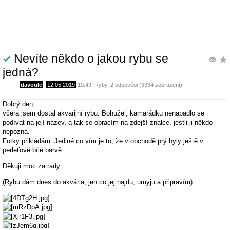
Nevíte někdo o jakou rybu se
jedná?
davoule
,
12.05.2019
10:49
,
Ryby
, 2 odpovědi (3334 zobrazení)
Dobrý den,
včera jsem dostal akvarijní rybu. Bohužel, kamarádku nenapadlo se
podívat na její název, a tak se obracím na zdejší znalce, jestli ji někdo
nepozná.
Fotky přikládám. Jediné co vím je to, že v obchodě prý byly ještě v
perleťově bílé barvě.
Děkuji moc za rady.
(Rybu dám dnes do akvária, jen co jej najdu, umyju a připravím).