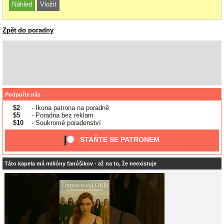
Zpět do poradny
Podpořte nás
$2
- Ikona patrona na poradně
$5
- Poradna bez reklam
$10
- Soukromé poradenství
STAŇTE SE PATRONEM
Táto kapela má milióny fanúšikov - až na to, že neexistuje