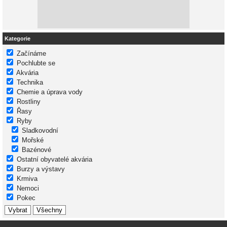
Kategorie
Začínáme
Pochlubte se
Akvária
Technika
Chemie a úprava vody
Rostliny
Řasy
Ryby
Sladkovodní
Mořské
Bazénové
Ostatní obyvatelé akvária
Burzy a výstavy
Krmiva
Nemoci
Pokec