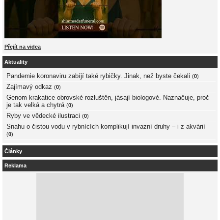
Přejít na videa
Aktuality
Pandemie koronaviru zabíjí také rybičky. Jinak, než byste čekali
(
0
)
Zajímavý odkaz
(
0
)
Genom krakatice obrovské rozluštěn, jásají biologové. Naznačuje, proč
je tak velká a chytrá
(
0
)
Ryby ve vědecké ilustraci
(
0
)
Snahu o čistou vodu v rybnících komplikují invazní druhy – i z akvárií
(
0
)
Články
Reklama