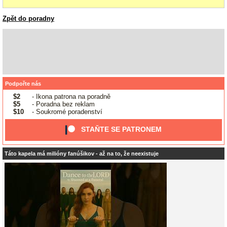
Zpět do poradny
Podpořte nás
$2
- Ikona patrona na poradně
$5
- Poradna bez reklam
$10
- Soukromé poradenství
STAŇTE SE PATRONEM
Táto kapela má milióny fanúšikov - až na to, že neexistuje