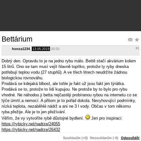
Bettárium
#1
honza1234
,
13.05.2019
00:50
Dobrý den. Opravdu to je na jednu rybu málo. Bettě stačí akvárium kolem
15 litrů. Ono se tam musí vejít hlavně topítko, protože ty ryby dneska
potřebují teplou vodu (27 stupňů). A ve třech litrech neudržíte žádnou
biologickou rovnováhu.
Prodává se kdejaká blbost, ale tohle je fakt už jsou fakt jen týrátka.
Prodává se to, protože to lidi kupujou. Ne protože by to bylo pro rybu
vhodné. Ne náhodou ji betta nejčastěji probíranou rybou na internetu co se
týče úmrtí.a nemocí. A přitom je to pořád dokola. Nevyhovující podmínky,
nízká teplota, nezaběhlé nádrž a ani ne 3 l vody. Občas v tom někomu
ryba přežije. Ale je to jen přežívání.
Věřím, že vy vytvoříte rybě důstojné bydlení.
Jen pro inspiraci:
https://rybicky.net/nadrze/24055
https://rybicky.net/nadrze/26432
Souhlasím (+0)
Nesouhlasím (-0)
Odpovědět