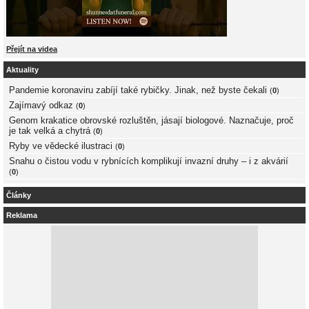
Přejít na videa
Aktuality
Pandemie koronaviru zabíjí také rybičky. Jinak, než byste čekali
(
0
)
Zajímavý odkaz
(
0
)
Genom krakatice obrovské rozluštěn, jásají biologové. Naznačuje, proč
je tak velká a chytrá
(
0
)
Ryby ve vědecké ilustraci
(
0
)
Snahu o čistou vodu v rybnících komplikují invazní druhy – i z akvárií
(
0
)
Články
Reklama