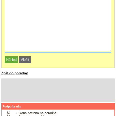
Zpět do poradny
Podpořte nás
$2
- Ikona patrona na poradně