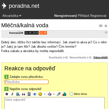
poradna.net
Neregistrovaný
Přihlásit
Registrovat
Mléčná/kalná voda
#1
honza1234
,
15.05.2019
16:45
Dobrý den, těžko říct takhle bez informací. Jak staré to akva je? Co v něm
je? Jaký je tam filtr? Jak dlouho svitíte? Čím krmíte?
Fotka zakalu a akvárka by mohla napovědět.
Souhlasím (+0)
Nesouhlasím (-0)
Odpovědět
Reakce na odpověď
1
Zadajte svou přezdívku:
2
Napište svou odpověď:
Mimo téma