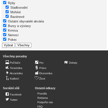
Ryby
Sladkovodní
Mořské
Bazénové
Ostatní obyvatelé akvária
Burzy a výstavy
Krmiva
Nemoci
Pokec
Všechny poradny
Počítače
Hry
Debaty
Teraristika
Právo
Akvaristika
Ekonomika
Kutilství
Život
Sociální sítě
Ostatní odkazy
Pravidla
Facebook
Reklama
Twitter
Podpořte nás
FAQ