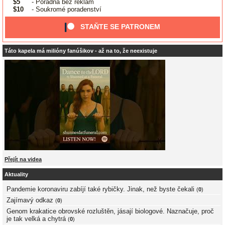
$5
- Poradna bez reklam
$10
- Soukromé poradenství
STAŇTE SE PATRONEM
Táto kapela má milióny fanúšikov - až na to, že neexistuje
Přejít na videa
Aktuality
Pandemie koronaviru zabíjí také rybičky. Jinak, než byste čekali
(
0
)
Zajímavý odkaz
(
0
)
Genom krakatice obrovské rozluštěn, jásají biologové. Naznačuje, proč
je tak velká a chytrá
(
0
)