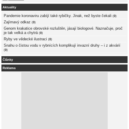
Aktuality
Pandemie koronaviru zabíjí také rybičky. Jinak, než byste čekali
(
0
)
Zajímavý odkaz
(
0
)
Genom krakatice obrovské rozluštěn, jásají biologové. Naznačuje, proč
je tak velká a chytrá
(
0
)
Ryby ve vědecké ilustraci
(
0
)
Snahu o čistou vodu v rybnících komplikují invazní druhy – i z akvárií
(
0
)
Články
Reklama