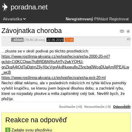
poradna.net
Neregistrovaný
Přihlásit
Registrovat
Závojnatka choroba
#3
_dědek
[78.80.18.xxx],
22.06.2019
23:08
...zkuste se v okolí podívat po těchto prostředcích:
https://www.rostlinna-akvaria.cz/eshop/leciva/esha-2000-20-ml?
gclid=Cj0KCQjwo7foBRD8ARIsAHTy2wkYQHU-
gnZkqA4tOdTaDqtmZ6yXbcVgnAkdNuoeu8xZ5ncbq0WcqDUaAmRPEALw
_wcB
https://www.rostlinna-akvaria.cz/eshop/leciva/esha-exit-20-ml
Nechci dělat reklamu, ale v posledních měsících mi tyhle léčiva pomohly
vyřešit krupičku, se kterou jsem bojoval dlouhou dobu, a zachránil rybu,
které se rozpadaly ploutve a měla zaplísněný celý bok. Nevěřil bych, že
přežije.
Souhlasím (+0)
Nesouhlasím (-0)
Odpovědět
Reakce na odpověď
1
Zadajte svou přezdívku: