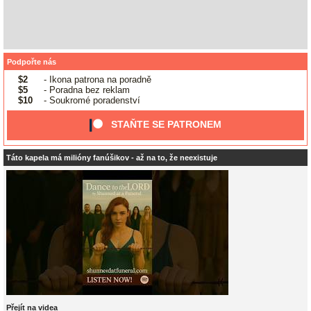
Podpořte nás
$2
- Ikona patrona na poradně
$5
- Poradna bez reklam
$10
- Soukromé poradenství
STAŇTE SE PATRONEM
Táto kapela má milióny fanúšikov - až na to, že neexistuje
Přejít na videa