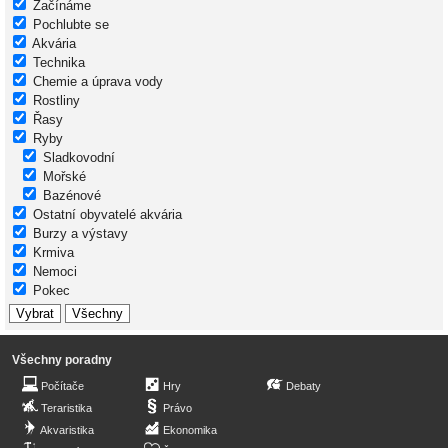
Začínáme
Pochlubte se
Akvária
Technika
Chemie a úprava vody
Rostliny
Řasy
Ryby
Sladkovodní
Mořské
Bazénové
Ostatní obyvatelé akvária
Burzy a výstavy
Krmiva
Nemoci
Pokec
Všechny poradny
Počítače
Hry
Debaty
Teraristika
Právo
Akvaristika
Ekonomika