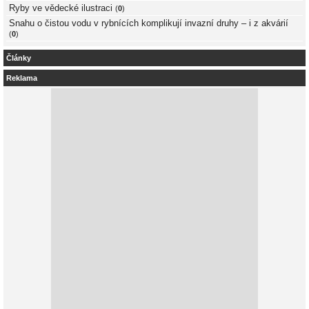
Ryby ve vědecké ilustraci
(
0
)
Snahu o čistou vodu v rybnících komplikují invazní druhy – i z akvárií
(
0
)
Články
Reklama