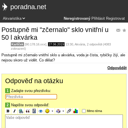
poradna.net
Neregistrovaný
Přihlásit
Registrovat
Postupně mi "zčernalo" sklo vnitřní u
50 l akvárka
Karlíček
[90.178.16.xxx],
27.06.2019
13:30
,
Akvária
, 2 odpovědi (4083
zobrazení)
Postupně mi zčernalo vnitřní sklo u akvárka, voda je čista, rybičky žijí, ale
nejsou skoro už vidět. Co dělat?
Odpovědět
Odpověď na otázku
1
Zadajte svou přezdívku:
2
Napište svou odpověď:
Mimo téma