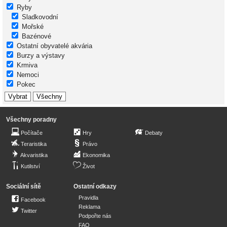
Ryby
Sladkovodní
Mořské
Bazénové
Ostatní obyvatelé akvária
Burzy a výstavy
Krmiva
Nemoci
Pokec
Všechny poradny
Počítače
Hry
Debaty
Teraristika
Právo
Akvaristika
Ekonomika
Kutilství
Život
Sociální sítě
Ostatní odkazy
Pravidla
Facebook
Reklama
Twitter
Podpořte nás
FAQ