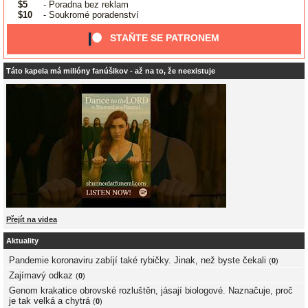
$5
- Poradna bez reklam
$10
- Soukromé poradenství
STAŇTE SE PATRONEM
Táto kapela má milióny fanúšikov - až na to, že neexistuje
Přejít na videa
Aktuality
Pandemie koronaviru zabíjí také rybičky. Jinak, než byste čekali
(
0
)
Zajímavý odkaz
(
0
)
Genom krakatice obrovské rozluštěn, jásají biologové. Naznačuje, proč
je tak velká a chytrá
(
0
)