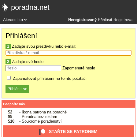
poradna.net
Neregistrovaný
Přihlásit
Registrovat
Přihlášení
1
Zadajte svou přezdívku nebo e-mail:
2
Zadajte své heslo:
Zapomenuté heslo
Zapamatovat přihlášení na tomto počítači
Podpořte nás
$2
- Ikona patrona na poradně
$5
- Poradna bez reklam
$10
- Soukromé poradenství
STAŇTE SE PATRONEM