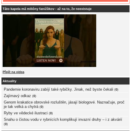
Táto kapela má milióny fanúšikov - až na to, že neexistuje
Přejít na videa
Aktuality
Pandemie koronaviru zabíjí také rybičky. Jinak, než byste čekali
(
0
)
Zajímavý odkaz
(
0
)
Genom krakatice obrovské rozluštěn, jásají biologové. Naznačuje, proč
je tak velká a chytrá
(
0
)
Ryby ve vědecké ilustraci
(
0
)
Snahu o čistou vodu v rybnících komplikují invazní druhy – i z akvárií
(
0
)