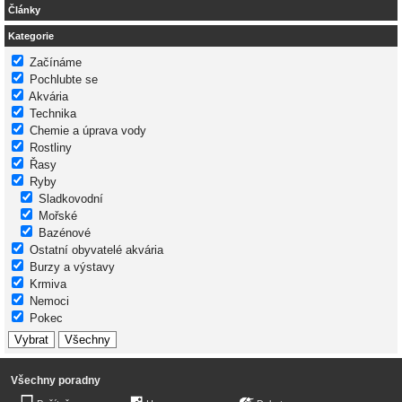
Články
Kategorie
Začínáme
Pochlubte se
Akvária
Technika
Chemie a úprava vody
Rostliny
Řasy
Ryby
Sladkovodní
Mořské
Bazénové
Ostatní obyvatelé akvária
Burzy a výstavy
Krmiva
Nemoci
Pokec
Všechny poradny