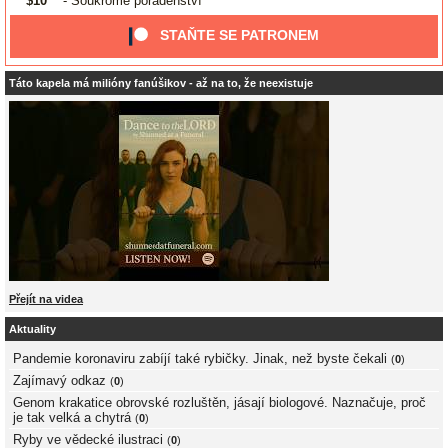
$10
- Soukromé poradenství
STAŇTE SE PATRONEM
Táto kapela má milióny fanúšikov - až na to, že neexistuje
Přejít na videa
Aktuality
Pandemie koronaviru zabíjí také rybičky. Jinak, než byste čekali
(
0
)
Zajímavý odkaz
(
0
)
Genom krakatice obrovské rozluštěn, jásají biologové. Naznačuje, proč
je tak velká a chytrá
(
0
)
Ryby ve vědecké ilustraci
(
0
)