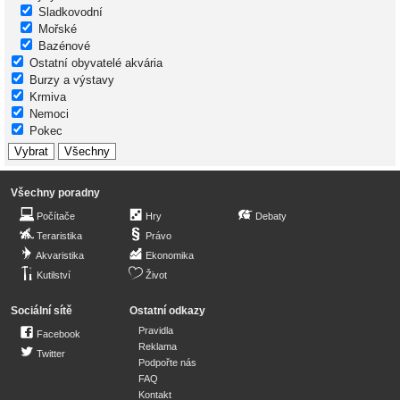
Sladkovodní
Mořské
Bazénové
Ostatní obyvatelé akvária
Burzy a výstavy
Krmiva
Nemoci
Pokec
Všechny poradny
Počítače
Hry
Debaty
Teraristika
Právo
Akvaristika
Ekonomika
Kutilství
Život
Sociální sítě
Ostatní odkazy
Pravidla
Facebook
Reklama
Twitter
Podpořte nás
FAQ
Kontakt