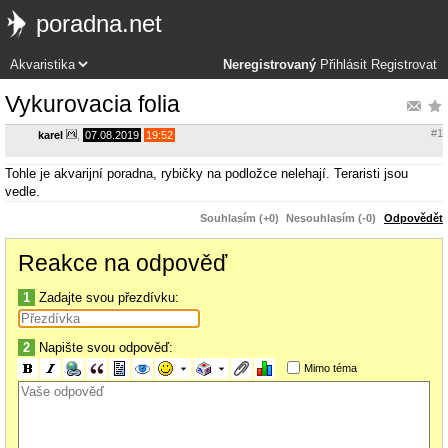
poradna.net
Neregistrovaný
Přihlásit
Registrovat
Vykurovacia folia
#1
karel
,
07.08.2019
19:52
Tohle je akvarijní poradna, rybičky na podložce nelehají. Teraristi jsou
vedle.
Souhlasím (+0)
Nesouhlasím (-0)
Odpovědět
Reakce na odpověď
1
Zadajte svou přezdívku:
2
Napište svou odpověď:
Mimo téma