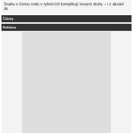
Snahu o čistou vodu v rybnících komplikují invazní druhy – i z akvárií
(
0
)
Články
Reklama