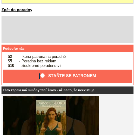
Zpět do poradny
Podpořte nás
$2
- Ikona patrona na poradně
$5
- Poradna bez reklam
$10
- Soukromé poradenství
STAŇTE SE PATRONEM
Táto kapela má milióny fanúšikov - až na to, že neexistuje