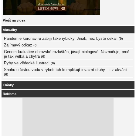
Přejít na videa
Aktuality
Pandemie koronaviru zabíjí také rybičky. Jinak, než byste čekali
(
0
)
Zajímavý odkaz
(
0
)
Genom krakatice obrovské rozluštěn, jásají biologové. Naznačuje, proč
je tak velká a chytrá
(
0
)
Ryby ve vědecké ilustraci
(
0
)
Snahu o čistou vodu v rybnících komplikují invazní druhy – i z akvárií
(
0
)
Články
Reklama