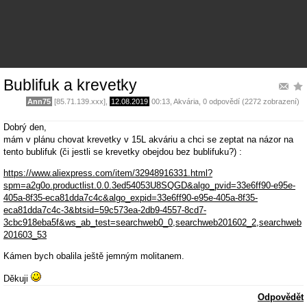
Bublifuk a krevetky
Ann75
[85.71.139.xxx],
12.08.2019
00:13
,
Akvária
, 0 odpovědí (2272 zobrazení)
Dobrý den,
mám v plánu chovat krevetky v 15L akváriu a chci se zeptat na názor na
tento bublifuk (či jestli se krevetky obejdou bez bublifuku?) :
https://www.aliexpress.com/item/32948916331.html?
spm=a2g0o.productlist.0.0.3ed54053U8SQGD&algo_pvid=33e6ff90-e95e-
405a-8f35-eca81dda7c4c&algo_expid=33e6ff90-e95e-405a-8f35-
eca81dda7c4c-3&btsid=59c573ea-2db9-4557-8cd7-
3cbc918eba5f&ws_ab_test=searchweb0_0,searchweb201602_2,searchweb
201603_53
Kámen bych obalila ještě jemným molitanem.
Děkuji
Odpovědět