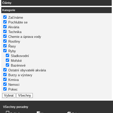
Články
Kategorie
Začínáme
Pochlubte se
Akvária
Technika
Chemie a úprava vody
Rostliny
Řasy
Ryby
Sladkovodní
Mořské
Bazénové
Ostatní obyvatelé akvária
Burzy a výstavy
Krmiva
Nemoci
Pokec
Všechny poradny