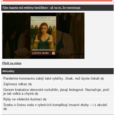
Táto kapela má milióny fanúšikov - až na to, že neexistuje
Přejít na videa
Aktuality
Pandemie koronaviru zabíjí také rybičky. Jinak, než byste čekali
(
0
)
Zajímavý odkaz
(
0
)
Genom krakatice obrovské rozluštěn, jásají biologové. Naznačuje, proč
je tak velká a chytrá
(
0
)
Ryby ve vědecké ilustraci
(
0
)
Snahu o čistou vodu v rybnících komplikují invazní druhy – i z akvárií
(
0
)