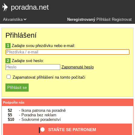
poradna.net
Neregistrovaný
Přihlásit
Registrovat
Přihlášení
1
Zadajte svou přezdívku nebo e-mail:
2
Zadajte své heslo:
Zapomenuté heslo
Zapamatovat přihlášení na tomto počítači
Podpořte nás
$2
- Ikona patrona na poradně
$5
- Poradna bez reklam
$10
- Soukromé poradenství
STAŇTE SE PATRONEM