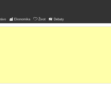
rávo
Ekonomika
Život
Debaty