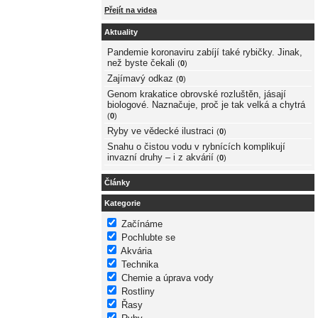
Přejít na videa
Aktuality
Pandemie koronaviru zabíjí také rybičky. Jinak,
než byste čekali
(
0
)
Zajímavý odkaz
(
0
)
Genom krakatice obrovské rozluštěn, jásají
biologové. Naznačuje, proč je tak velká a chytrá
(
0
)
Ryby ve vědecké ilustraci
(
0
)
Snahu o čistou vodu v rybnících komplikují
invazní druhy – i z akvárií
(
0
)
Články
Kategorie
Začínáme
Pochlubte se
Akvária
Technika
Chemie a úprava vody
Rostliny
Řasy