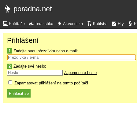
poradna.net
Počítače
Teraristika
Akvaristika
Kutilství
Hry
P
Přihlášení
1
Zadajte svou přezdívku nebo e-mail:
2
Zadajte své heslo:
Zapomenuté heslo
Zapamatovat přihlášení na tomto počítači