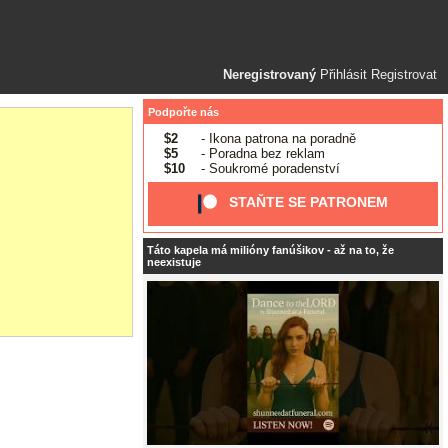
Neregistrovaný
Přihlásit
Registrovat
Podpořte nás
$2
- Ikona patrona na poradně
$5
- Poradna bez reklam
$10
- Soukromé poradenství
STAŇTE SE PATRONEM
Táto kapela má milióny fanúšikov - až na to, že
neexistuje