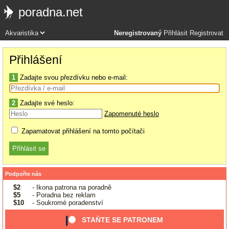
poradna.net
Neregistrovaný
Přihlásit
Registrovat
Přihlášení
1
Zadajte svou přezdívku nebo e-mail:
2
Zadajte své heslo:
Zapomenuté heslo
Zapamatovat přihlášení na tomto počítači
Podpořte nás
$2
- Ikona patrona na poradně
$5
- Poradna bez reklam
$10
- Soukromé poradenství
STAŇTE SE PATRONEM