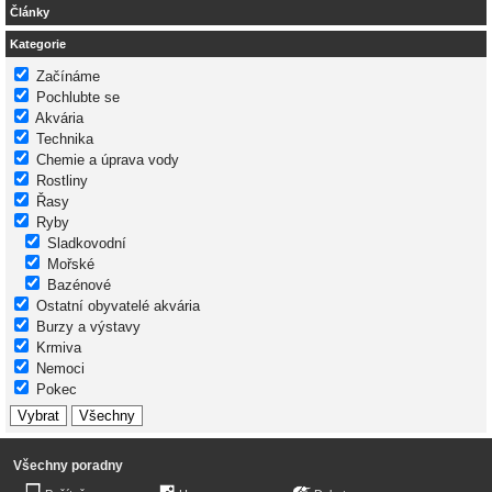
Články
Kategorie
Začínáme
Pochlubte se
Akvária
Technika
Chemie a úprava vody
Rostliny
Řasy
Ryby
Sladkovodní
Mořské
Bazénové
Ostatní obyvatelé akvária
Burzy a výstavy
Krmiva
Nemoci
Pokec
Všechny poradny