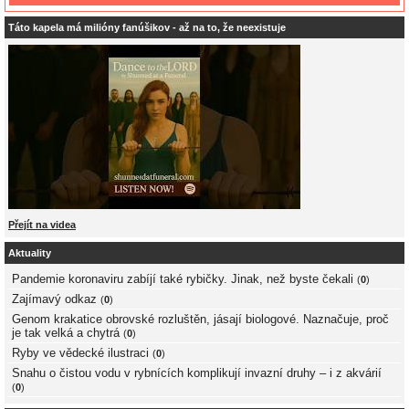
Táto kapela má milióny fanúšikov - až na to, že neexistuje
Přejít na videa
Aktuality
Pandemie koronaviru zabíjí také rybičky. Jinak, než byste čekali
(
0
)
Zajímavý odkaz
(
0
)
Genom krakatice obrovské rozluštěn, jásají biologové. Naznačuje, proč
je tak velká a chytrá
(
0
)
Ryby ve vědecké ilustraci
(
0
)
Snahu o čistou vodu v rybnících komplikují invazní druhy – i z akvárií
(
0
)