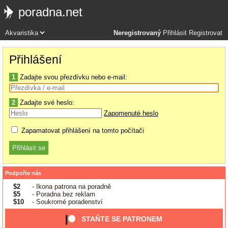
poradna.net
Neregistrovaný
Přihlásit
Registrovat
Přihlášení
1
Zadajte svou přezdívku nebo e-mail:
2
Zadajte své heslo:
Zapomenuté heslo
Zapamatovat přihlášení na tomto počítači
Podpořte nás
$2
- Ikona patrona na poradně
$5
- Poradna bez reklam
$10
- Soukromé poradenství
STAŇTE SE PATRONEM