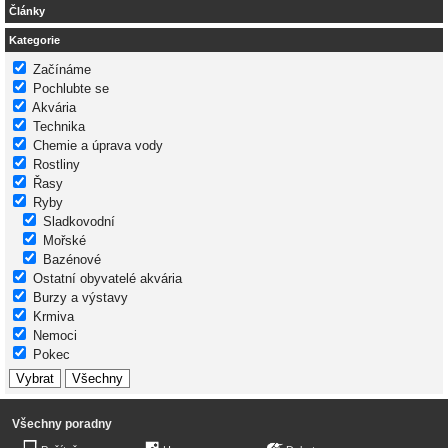
Články
Kategorie
Začínáme
Pochlubte se
Akvária
Technika
Chemie a úprava vody
Rostliny
Řasy
Ryby
Sladkovodní
Mořské
Bazénové
Ostatní obyvatelé akvária
Burzy a výstavy
Krmiva
Nemoci
Pokec
Všechny poradny