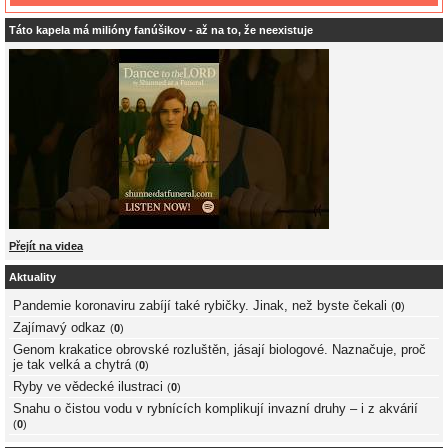
Táto kapela má milióny fanúšikov - až na to, že neexistuje
Přejít na videa
Aktuality
Pandemie koronaviru zabíjí také rybičky. Jinak, než byste čekali
(
0
)
Zajímavý odkaz
(
0
)
Genom krakatice obrovské rozluštěn, jásají biologové. Naznačuje, proč
je tak velká a chytrá
(
0
)
Ryby ve vědecké ilustraci
(
0
)
Snahu o čistou vodu v rybnících komplikují invazní druhy – i z akvárií
(
0
)