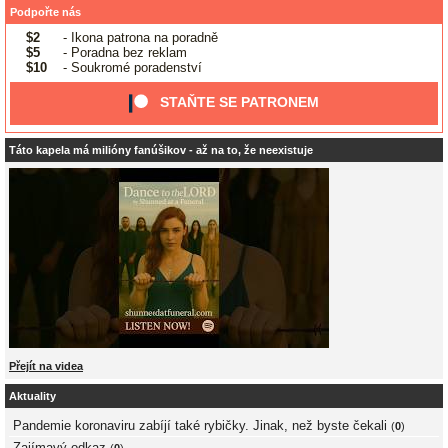
Podpořte nás
$2
- Ikona patrona na poradně
$5
- Poradna bez reklam
$10
- Soukromé poradenství
STAŇTE SE PATRONEM
Táto kapela má milióny fanúšikov - až na to, že neexistuje
Přejít na videa
Aktuality
Pandemie koronaviru zabíjí také rybičky. Jinak, než byste čekali
(
0
)
Zajímavý odkaz
(
0
)