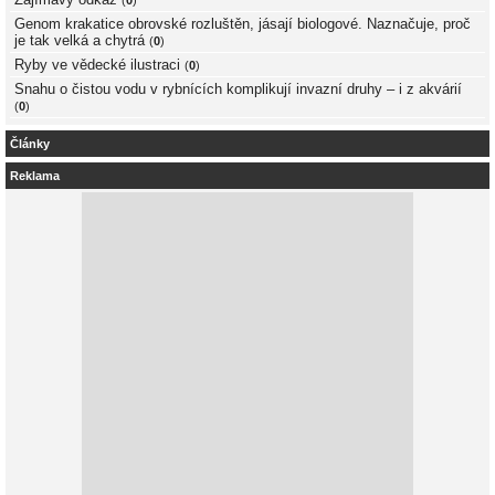
Genom krakatice obrovské rozluštěn, jásají biologové. Naznačuje, proč
je tak velká a chytrá
(
0
)
Ryby ve vědecké ilustraci
(
0
)
Snahu o čistou vodu v rybnících komplikují invazní druhy – i z akvárií
(
0
)
Články
Reklama