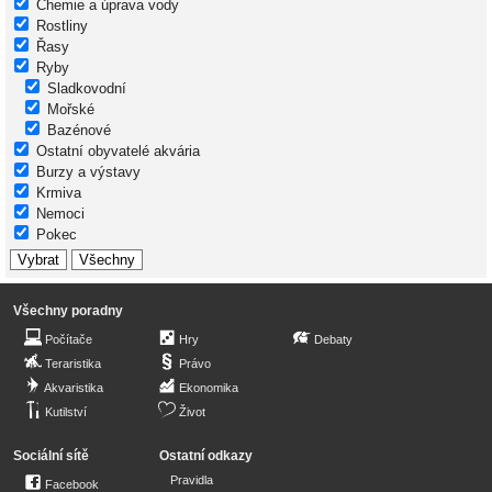
Chemie a úprava vody
Rostliny
Řasy
Ryby
Sladkovodní
Mořské
Bazénové
Ostatní obyvatelé akvária
Burzy a výstavy
Krmiva
Nemoci
Pokec
Všechny poradny
Počítače
Hry
Debaty
Teraristika
Právo
Akvaristika
Ekonomika
Kutilství
Život
Sociální sítě
Ostatní odkazy
Pravidla
Facebook