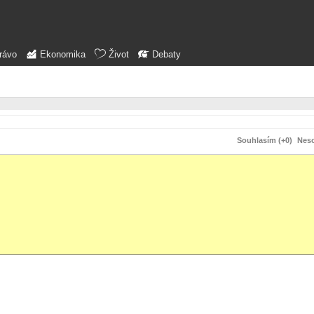
rávo
Ekonomika
Život
Debaty
Souhlasím (+0)
Neso