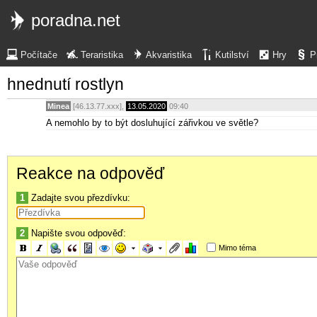
poradna.net
Počítače
Teraristika
Akvaristika
Kutilství
Hry
P
hnednutí rostlyn
Minea
[46.13.77.xxx],
13.05.2020
09:40
A nemohlo by to být dosluhující zářivkou ve světle?
Reakce na odpověď
1
Zadajte svou přezdívku:
2
Napište svou odpověď:
Mimo téma