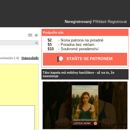
Neregistrovaný
Přihlásit
Registrovat
Podpořte nás
$2
- Ikona patrona na poradně
#1
$5
- Poradna bez reklam
$10
- Soukromé poradenství
uhlasím (-0)
Odpovědět
STAŇTE SE PATRONEM
Táto kapela má milióny fanúšikov - až na to, že
neexistuje