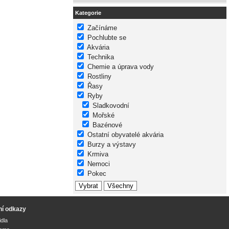
Kategorie
Začínáme
Pochlubte se
Akvária
Technika
Chemie a úprava vody
Rostliny
Řasy
Ryby
Sladkovodní
Mořské
Bazénové
Ostatní obyvatelé akvária
Burzy a výstavy
Krmiva
Nemoci
Pokec
ní odkazy
idla