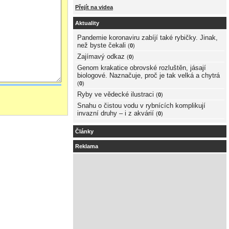
Přejít na videa
Aktuality
Pandemie koronaviru zabíjí také rybičky. Jinak,
než byste čekali
(
0
)
Zajímavý odkaz
(
0
)
Genom krakatice obrovské rozluštěn, jásají
biologové. Naznačuje, proč je tak velká a chytrá
(
0
)
Ryby ve vědecké ilustraci
(
0
)
Snahu o čistou vodu v rybnících komplikují
invazní druhy – i z akvárií
(
0
)
Články
Reklama