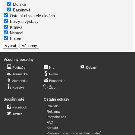
Mořské
Bazénové
Ostatní obyvatelé akvária
Burzy a výstavy
Krmiva
Nemoci
Pokec
Všechny poradny
Počítače
Hry
Debaty
Teraristika
Právo
Akvaristika
Ekonomika
Kutilství
Život
Sociální sítě
Ostatní odkazy
Pravidla
Facebook
Reklama
Twitter
Podpořte nás
FAQ
Kontakt
Prohlášení o ochraně osobních údajů