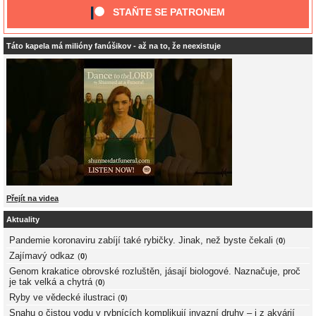
STAŇTE SE PATRONEM
Táto kapela má milióny fanúšikov - až na to, že neexistuje
Přejít na videa
Aktuality
Pandemie koronaviru zabíjí také rybičky. Jinak, než byste čekali
(
0
)
Zajímavý odkaz
(
0
)
Genom krakatice obrovské rozluštěn, jásají biologové. Naznačuje, proč
je tak velká a chytrá
(
0
)
Ryby ve vědecké ilustraci
(
0
)
Snahu o čistou vodu v rybnících komplikují invazní druhy – i z akvárií