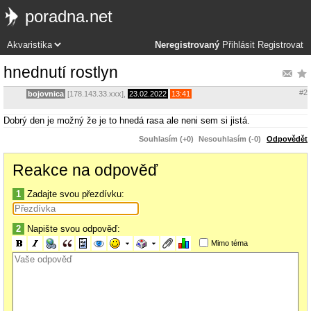
poradna.net
Neregistrovaný
Přihlásit
Registrovat
hnednutí rostlyn
#2
bojovnica
[178.143.33.xxx],
23.02.2022
13:41
Dobrý den je možný že je to hnedá rasa ale neni sem si jistá.
Souhlasím (+0)
Nesouhlasím (-0)
Odpovědět
Reakce na odpověď
1
Zadajte svou přezdívku:
2
Napište svou odpověď:
Mimo téma