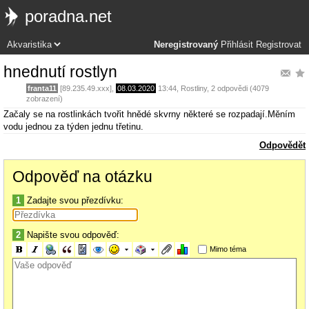
poradna.net
Neregistrovaný
Přihlásit
Registrovat
hnednutí rostlyn
franta11
[89.235.49.xxx],
08.03.2020
13:44
,
Rostliny
, 2 odpovědi (4079
zobrazení)
Začaly se na rostlinkách tvořit hnědé skvrny některé se rozpadají.Měním
vodu jednou za týden jednu třetinu.
Odpovědět
Odpověď na otázku
1
Zadajte svou přezdívku:
2
Napište svou odpověď:
Mimo téma