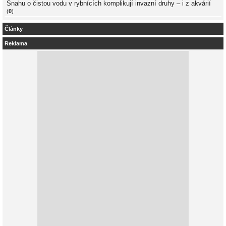
Snahu o čistou vodu v rybnících komplikují invazní druhy – i z akvárií
(
0
)
Články
Reklama