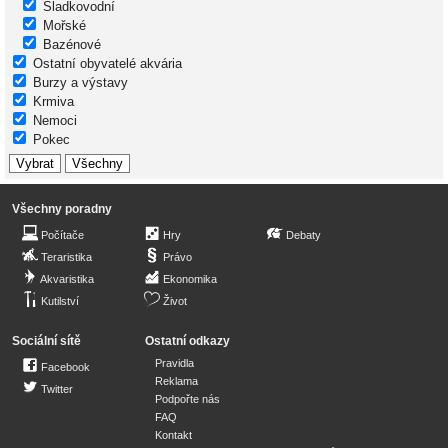
Sladkovodní
Mořské
Bazénové
Ostatní obyvatelé akvária
Burzy a výstavy
Krmiva
Nemoci
Pokec
Všechny poradny
Počítače
Hry
Debaty
Teraristika
Právo
Akvaristika
Ekonomika
Kutilství
Život
Sociální sítě
Ostatní odkazy
Pravidla
Facebook
Reklama
Twitter
Podpořte nás
FAQ
Kontakt