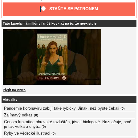
STAŇTE SE PATRONEM
Táto kapela má milióny fanúšikov - až na to, že neexistuje
Přejít na videa
Aktuality
Pandemie koronaviru zabíjí také rybičky. Jinak, než byste čekali
(
0
)
Zajímavý odkaz
(
0
)
Genom krakatice obrovské rozluštěn, jásají biologové. Naznačuje, proč
je tak velká a chytrá
(
0
)
Ryby ve vědecké ilustraci
(
0
)