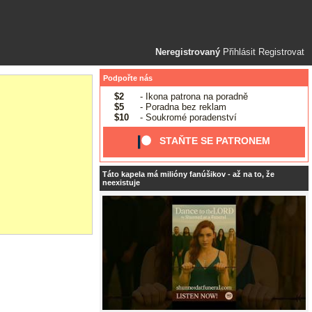
Neregistrovaný
Přihlásit
Registrovat
Podpořte nás
$2
- Ikona patrona na poradně
$5
- Poradna bez reklam
$10
- Soukromé poradenství
STAŇTE SE PATRONEM
Táto kapela má milióny fanúšikov - až na to, že
neexistuje