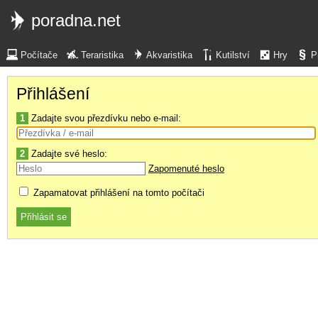
poradna.net
Počítače
Teraristika
Akvaristika
Kutilství
Hry
P
Přihlášení
1
Zadajte svou přezdívku nebo e-mail:
2
Zadajte své heslo:
Zapomenuté heslo
Zapamatovat přihlášení na tomto počítači