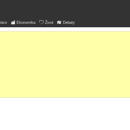
rávo
Ekonomika
Život
Debaty