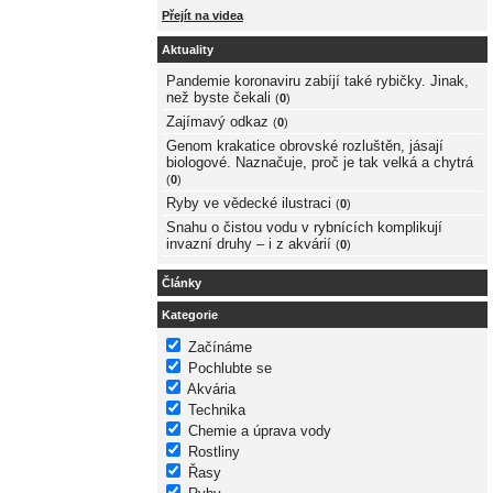
Přejít na videa
Aktuality
Pandemie koronaviru zabíjí také rybičky. Jinak,
než byste čekali
(
0
)
Zajímavý odkaz
(
0
)
Genom krakatice obrovské rozluštěn, jásají
biologové. Naznačuje, proč je tak velká a chytrá
(
0
)
Ryby ve vědecké ilustraci
(
0
)
Snahu o čistou vodu v rybnících komplikují
invazní druhy – i z akvárií
(
0
)
Články
Kategorie
Začínáme
Pochlubte se
Akvária
Technika
Chemie a úprava vody
Rostliny
Řasy