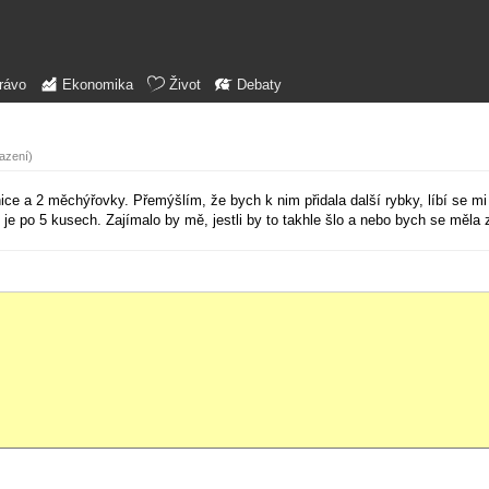
rávo
Ekonomika
Život
Debaty
azení)
e a 2 měchýřovky. Přemýšlím, že bych k nim přidala další rybky, líbí se mi 
je po 5 kusech. Zajímalo by mě, jestli by to takhle šlo a nebo bych se měla