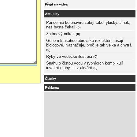
Přejít na videa
Aktuality
Pandemie koronaviru zabíjí také rybičky. Jinak,
než byste čekali
(
0
)
Zajímavý odkaz
(
0
)
Genom krakatice obrovské rozluštěn, jásají
biologové. Naznačuje, proč je tak velká a chytrá
(
0
)
Ryby ve vědecké ilustraci
(
0
)
Snahu o čistou vodu v rybnících komplikují
invazní druhy – i z akvárií
(
0
)
Články
Reklama