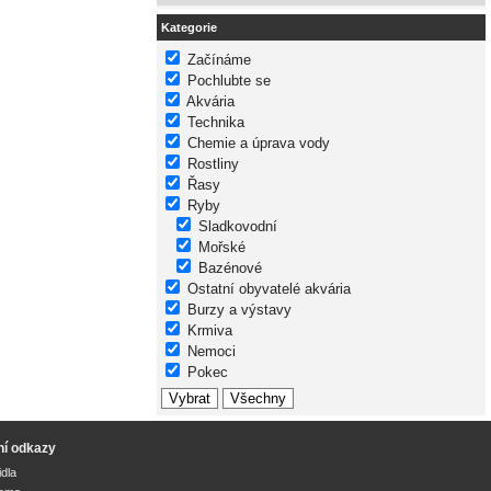
Kategorie
Začínáme
Pochlubte se
Akvária
Technika
Chemie a úprava vody
Rostliny
Řasy
Ryby
Sladkovodní
Mořské
Bazénové
Ostatní obyvatelé akvária
Burzy a výstavy
Krmiva
Nemoci
Pokec
ní odkazy
idla