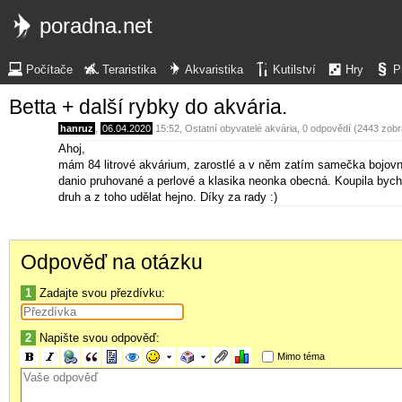
poradna.net
Počítače
Teraristika
Akvaristika
Kutilství
Hry
P
Betta + další rybky do akvária.
hanruz
,
06.04.2020
15:52
,
Ostatní obyvatelé akvária
, 0 odpovědí (2443 zobr
Ahoj,
mám 84 litrové akvárium, zarostlé a v něm zatím samečka bojovnic
danio pruhované a perlové a klasika neonka obecná. Koupila bych 
druh a z toho udělat hejno. Díky za rady :)
Odpověď na otázku
1
Zadajte svou přezdívku:
2
Napište svou odpověď:
Mimo téma