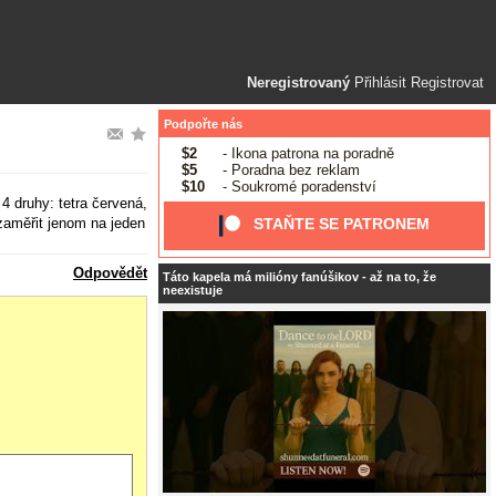
Neregistrovaný
Přihlásit
Registrovat
Podpořte nás
$2
- Ikona patrona na poradně
$5
- Poradna bez reklam
$10
- Soukromé poradenství
4 druhy: tetra červená,
 zaměřit jenom na jeden
STAŇTE SE PATRONEM
Odpovědět
Táto kapela má milióny fanúšikov - až na to, že
neexistuje