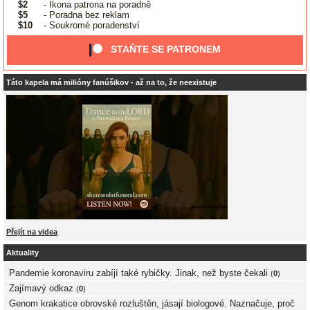
$2
- Ikona patrona na poradně
$5
- Poradna bez reklam
$10
- Soukromé poradenství
STAŇTE SE PATRONEM
Táto kapela má milióny fanúšikov - až na to, že neexistuje
Přejít na videa
Aktuality
Pandemie koronaviru zabíjí také rybičky. Jinak, než byste čekali
(
0
)
Zajímavý odkaz
(
0
)
Genom krakatice obrovské rozluštěn, jásají biologové. Naznačuje, proč