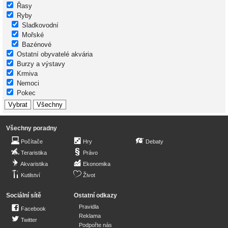
Řasy
Ryby
Sladkovodní
Mořské
Bazénové
Ostatní obyvatelé akvária
Burzy a výstavy
Krmiva
Nemoci
Pokec
Všechny poradny
Počítače
Hry
Debaty
Teraristika
Právo
Akvaristika
Ekonomika
Kutilství
Život
Sociální sítě
Ostatní odkazy
Pravidla
Facebook
Reklama
Twitter
Podpořte nás