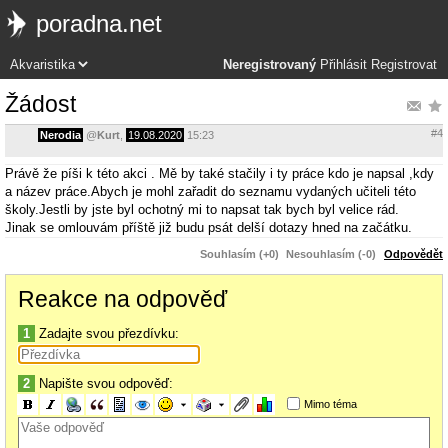
poradna.net
Neregistrovaný
Přihlásit
Registrovat
Žádost
#4
Nerodia
@
Kurt
,
19.08.2020
15:23
Právě že píši k této akci . Mě by také stačily i ty práce kdo je napsal ,kdy
a název práce.Abych je mohl zařadit do seznamu vydaných učiteli této
školy.Jestli by jste byl ochotný mi to napsat tak bych byl velice rád.
Jinak se omlouvám příště již budu psát delší dotazy hned na začátku.
Souhlasím (+0)
Nesouhlasím (-0)
Odpovědět
Reakce na odpověď
1
Zadajte svou přezdívku:
2
Napište svou odpověď:
Mimo téma