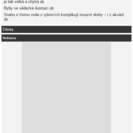
je tak velká a chytrá
(
0
)
Ryby ve vědecké ilustraci
(
0
)
Snahu o čistou vodu v rybnících komplikují invazní druhy – i z akvárií
(
0
)
Články
Reklama