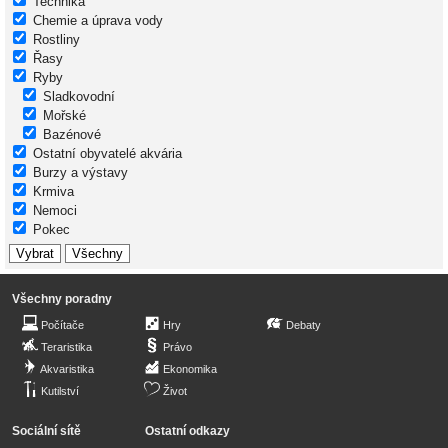
Technika
Chemie a úprava vody
Rostliny
Řasy
Ryby
Sladkovodní
Mořské
Bazénové
Ostatní obyvatelé akvária
Burzy a výstavy
Krmiva
Nemoci
Pokec
Všechny poradny
Počítače
Hry
Debaty
Teraristika
Právo
Akvaristika
Ekonomika
Kutilství
Život
Sociální sítě
Ostatní odkazy