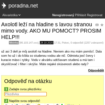
poradna.net
Neregistrovaný
Přihlásit
Registrovat
Axolotl leží na hladine s lavou stranou
mimo vody. AKO MU POMOCT? PROSIM
HELP!!!
Nhinha
[95.103.147.xxx],
28.10.2020
17:31
,
Pokec
, 0 odpovědí (2257 zobrazení)
už asi 3 deň je môj axolotl na hladine. Neviem ako mu mám pomôcť. Dala
som ho už i do kíbla so studenou vodou ale nič. Odmieta jesť červy i
kuracie mäso i rybky. Vodu v akvárku udržiavam studenú a má tam i
okysličovač i filter i skrýše. Máte nejaké skúsenosti alebo rady?
Odpovědět
Odpověď na otázku
1
Zadajte svou přezdívku:
2
Napište svou odpověď: