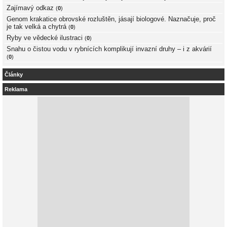
Zajímavý odkaz
(
0
)
Genom krakatice obrovské rozluštěn, jásají biologové. Naznačuje, proč
je tak velká a chytrá
(
0
)
Ryby ve vědecké ilustraci
(
0
)
Snahu o čistou vodu v rybnících komplikují invazní druhy – i z akvárií
(
0
)
Články
Reklama