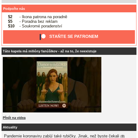
Podpořte nás
$2
- Ikona patrona na poradně
$5
- Poradna bez reklam
$10
- Soukromé poradenství
STAŇTE SE PATRONEM
Táto kapela má milióny fanúšikov - až na to, že neexistuje
Přejít na videa
Aktuality
Pandemie koronaviru zabíjí také rybičky. Jinak, než byste čekali
(
0
)