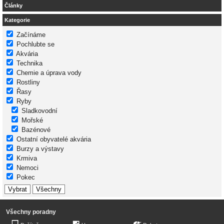
Články
Kategorie
Začínáme
Pochlubte se
Akvária
Technika
Chemie a úprava vody
Rostliny
Řasy
Ryby
Sladkovodní
Mořské
Bazénové
Ostatní obyvatelé akvária
Burzy a výstavy
Krmiva
Nemoci
Pokec
Všechny poradny