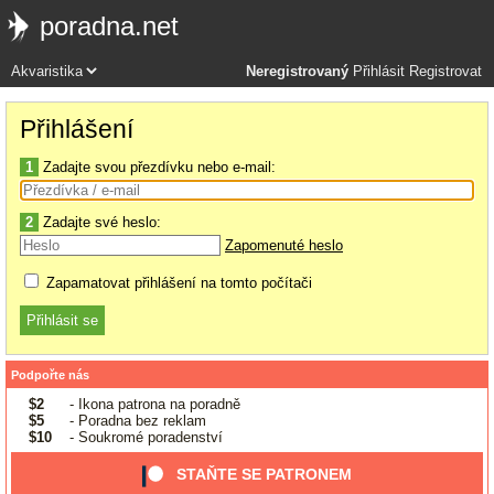
poradna.net
Neregistrovaný
Přihlásit
Registrovat
Přihlášení
1
Zadajte svou přezdívku nebo e-mail:
2
Zadajte své heslo:
Zapomenuté heslo
Zapamatovat přihlášení na tomto počítači
Podpořte nás
$2
- Ikona patrona na poradně
$5
- Poradna bez reklam
$10
- Soukromé poradenství
STAŇTE SE PATRONEM