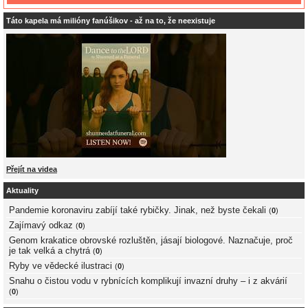
Táto kapela má milióny fanúšikov - až na to, že neexistuje
Přejít na videa
Aktuality
Pandemie koronaviru zabíjí také rybičky. Jinak, než byste čekali
(
0
)
Zajímavý odkaz
(
0
)
Genom krakatice obrovské rozluštěn, jásají biologové. Naznačuje, proč
je tak velká a chytrá
(
0
)
Ryby ve vědecké ilustraci
(
0
)
Snahu o čistou vodu v rybnících komplikují invazní druhy – i z akvárií
(
0
)