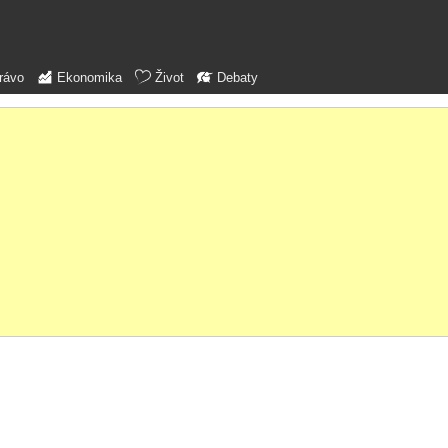
rávo
Ekonomika
Život
Debaty