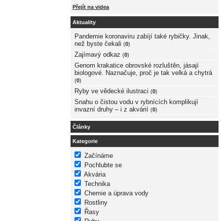
Přejít na videa
Aktuality
Pandemie koronaviru zabíjí také rybičky. Jinak,
než byste čekali
(
0
)
Zajímavý odkaz
(
0
)
Genom krakatice obrovské rozluštěn, jásají
biologové. Naznačuje, proč je tak velká a chytrá
(
0
)
Ryby ve vědecké ilustraci
(
0
)
Snahu o čistou vodu v rybnících komplikují
invazní druhy – i z akvárií
(
0
)
Články
Kategorie
Začínáme
Pochlubte se
Akvária
Technika
Chemie a úprava vody
Rostliny
Řasy