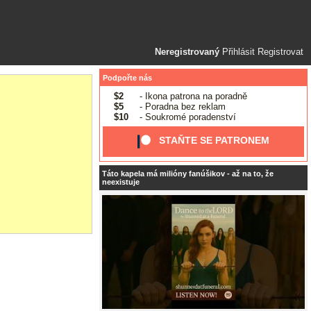
Neregistrovaný
Přihlásit
Registrovat
Podpořte nás
$2
- Ikona patrona na poradně
$5
- Poradna bez reklam
$10
- Soukromé poradenství
STAŇTE SE PATRONEM
Táto kapela má milióny fanúšikov - až na to, že
neexistuje