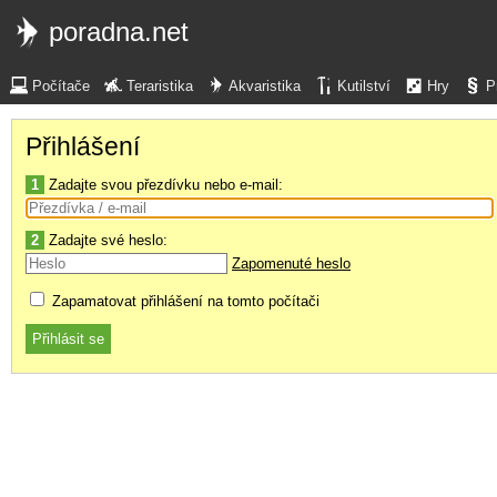
poradna.net
Počítače
Teraristika
Akvaristika
Kutilství
Hry
P
Přihlášení
1
Zadajte svou přezdívku nebo e-mail:
2
Zadajte své heslo:
Zapomenuté heslo
Zapamatovat přihlášení na tomto počítači