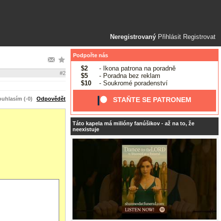
Neregistrovaný
Přihlásit
Registrovat
Podpořte nás
$2
- Ikona patrona na poradně
#2
$5
- Poradna bez reklam
$10
- Soukromé poradenství
uhlasím (-0)
Odpovědět
STAŇTE SE PATRONEM
Táto kapela má milióny fanúšikov - až na to, že
neexistuje