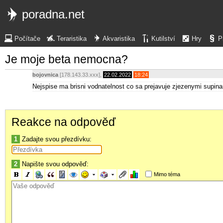
poradna.net
Počítače
Teraristika
Akvaristika
Kutilství
Hry
P
Je moje beta nemocna?
bojovnica
[178.143.33.xxx],
22.02.2022
18:24
Nejspise ma brisni vodnatelnost co sa prejavuje zjezenymi supin
Reakce na odpověď
1
Zadajte svou přezdívku:
2
Napište svou odpověď:
Mimo téma