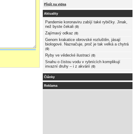
Přejít na videa
Aktuality
Pandemie koronaviru zabíjí také rybičky. Jinak,
než byste čekali
(
0
)
Zajímavý odkaz
(
0
)
Genom krakatice obrovské rozluštěn, jásají
biologové. Naznačuje, proč je tak velká a chytrá
(
0
)
Ryby ve vědecké ilustraci
(
0
)
Snahu o čistou vodu v rybnících komplikují
invazní druhy – i z akvárií
(
0
)
Články
Reklama