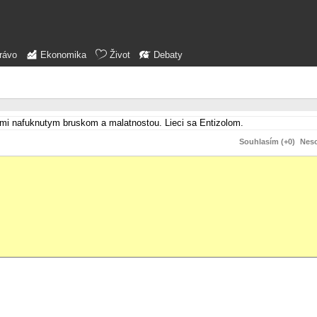
rávo
Ekonomika
Život
Debaty
ami nafuknutym bruskom a malatnostou. Lieci sa Entizolom.
Souhlasím (+0)
Neso