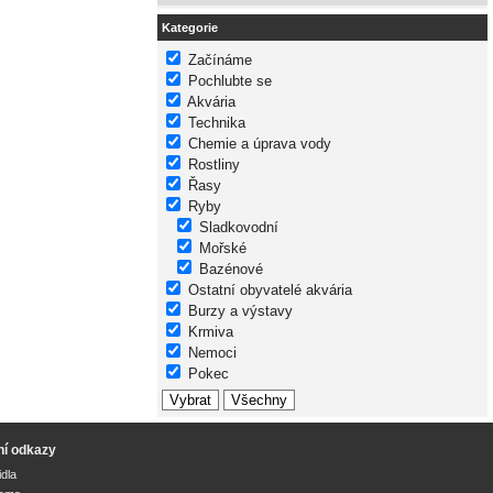
Kategorie
Začínáme
Pochlubte se
Akvária
Technika
Chemie a úprava vody
Rostliny
Řasy
Ryby
Sladkovodní
Mořské
Bazénové
Ostatní obyvatelé akvária
Burzy a výstavy
Krmiva
Nemoci
Pokec
ní odkazy
idla