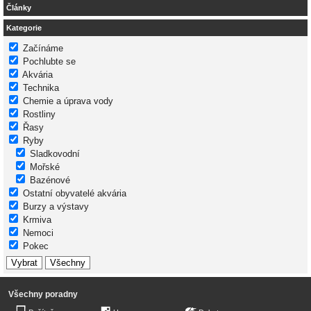
Články
Kategorie
Začínáme
Pochlubte se
Akvária
Technika
Chemie a úprava vody
Rostliny
Řasy
Ryby
Sladkovodní
Mořské
Bazénové
Ostatní obyvatelé akvária
Burzy a výstavy
Krmiva
Nemoci
Pokec
Všechny poradny