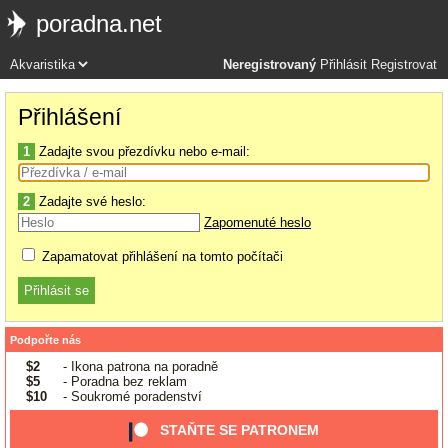
poradna.net
Neregistrovaný
Přihlásit
Registrovat
Přihlášení
1
Zadajte svou přezdívku nebo e-mail:
2
Zadajte své heslo:
Zapomenuté heslo
Zapamatovat přihlášení na tomto počítači
Podpořte nás
$2
- Ikona patrona na poradně
$5
- Poradna bez reklam
$10
- Soukromé poradenství
STAŇTE SE PATRONEM