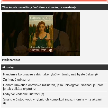
Táto kapela má milióny fanúšikov - až na to, že neexistuje
Přejít na videa
Aktuality
Pandemie koronaviru zabíjí také rybičky. Jinak, než byste čekali
(
0
)
Zajímavý odkaz
(
0
)
Genom krakatice obrovské rozluštěn, jásají biologové. Naznačuje, proč
je tak velká a chytrá
(
0
)
Ryby ve vědecké ilustraci
(
0
)
Snahu o čistou vodu v rybnících komplikují invazní druhy – i z akvárií
(
0
)