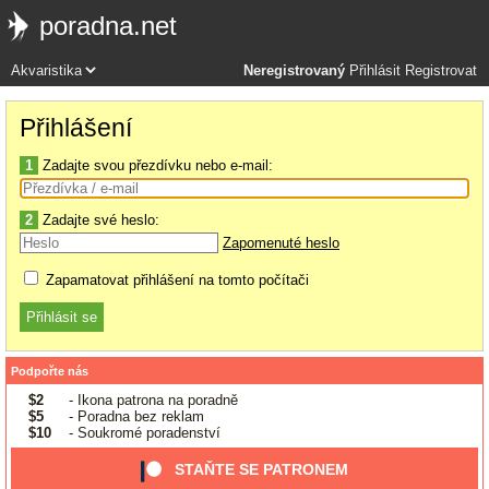
poradna.net
Neregistrovaný
Přihlásit
Registrovat
Přihlášení
1
Zadajte svou přezdívku nebo e-mail:
2
Zadajte své heslo:
Zapomenuté heslo
Zapamatovat přihlášení na tomto počítači
Podpořte nás
$2
- Ikona patrona na poradně
$5
- Poradna bez reklam
$10
- Soukromé poradenství
STAŇTE SE PATRONEM