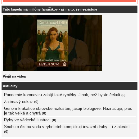
Táto kapela má milióny fanúšikov - až na to, že neexistuje
Přejít na videa
Aktuality
Pandemie koronaviru zabíjí také rybičky. Jinak, než byste čekali
(
0
)
Zajímavý odkaz
(
0
)
Genom krakatice obrovské rozluštěn, jásají biologové. Naznačuje, proč
je tak velká a chytrá
(
0
)
Ryby ve vědecké ilustraci
(
0
)
Snahu o čistou vodu v rybnících komplikují invazní druhy – i z akvárií
(
0
)