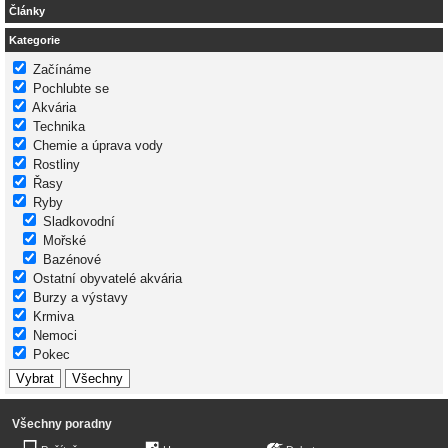
Články
Kategorie
Začínáme
Pochlubte se
Akvária
Technika
Chemie a úprava vody
Rostliny
Řasy
Ryby
Sladkovodní
Mořské
Bazénové
Ostatní obyvatelé akvária
Burzy a výstavy
Krmiva
Nemoci
Pokec
Všechny poradny