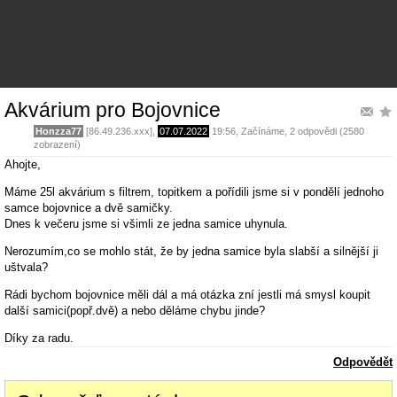
Akvárium pro Bojovnice
Honzza77
[86.49.236.xxx],
07.07.2022
19:56
,
Začínáme
, 2 odpovědi (2580
zobrazení)
Ahojte,
Máme 25l akvárium s filtrem, topitkem a pořídili jsme si v pondělí jednoho
samce bojovnice a dvě samičky.
Dnes k večeru jsme si všimli ze jedna samice uhynula.
Nerozumím,co se mohlo stát, že by jedna samice byla slabší a silnější ji
uštvala?
Rádi bychom bojovnice měli dál a má otázka zní jestli má smysl koupit
další samici(popř.dvě) a nebo děláme chybu jinde?
Díky za radu.
Odpovědět