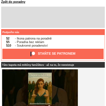
Zpět do poradny
Podpořte nás
$2
- Ikona patrona na poradně
$5
- Poradna bez reklam
$10
- Soukromé poradenství
STAŇTE SE PATRONEM
Táto kapela má milióny fanúšikov - až na to, že neexistuje