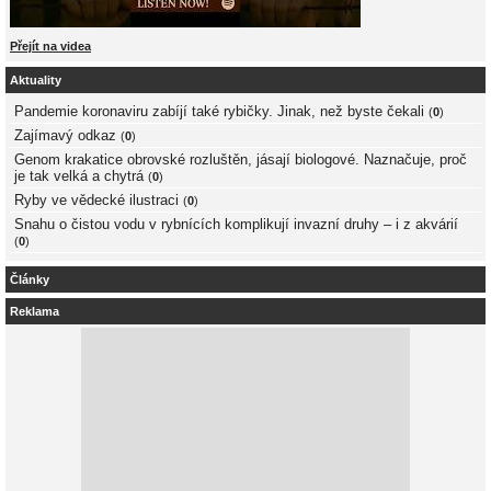
Přejít na videa
Aktuality
Pandemie koronaviru zabíjí také rybičky. Jinak, než byste čekali
(
0
)
Zajímavý odkaz
(
0
)
Genom krakatice obrovské rozluštěn, jásají biologové. Naznačuje, proč
je tak velká a chytrá
(
0
)
Ryby ve vědecké ilustraci
(
0
)
Snahu o čistou vodu v rybnících komplikují invazní druhy – i z akvárií
(
0
)
Články
Reklama