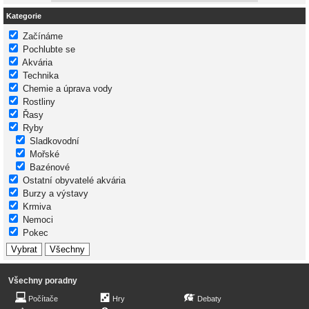
Kategorie
Začínáme
Pochlubte se
Akvária
Technika
Chemie a úprava vody
Rostliny
Řasy
Ryby
Sladkovodní
Mořské
Bazénové
Ostatní obyvatelé akvária
Burzy a výstavy
Krmiva
Nemoci
Pokec
Všechny poradny
Počítače
Hry
Debaty