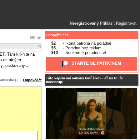
Neregistrovaný
Přihlásit
Registrovat
Podpořte nás
$2
- Ikona patrona na poradně
#1
$5
- Poradna bez reklam
$10
- Soukromé poradenství
ET. Tam kliknite na
as ostatných
STAŇTE SE PATRONEM
cký, páskovaný a
Táto kapela má milióny fanúšikov - až na to, že
uhlasím (-0)
Odpovědět
neexistuje