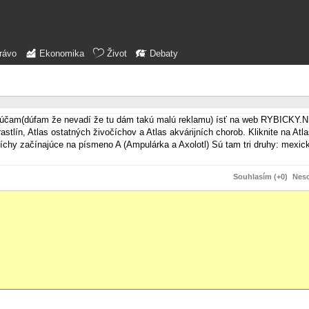
rávo
Ekonomika
Život
Debaty
orúčam(dúfam že nevadí že tu dám takú malú reklamu) ísť na web RYBICKY.N
rastlín, Atlas ostatných živočíchov a Atlas akvárijních chorob. Kliknite na Atl
íchy začínajúce na písmeno A (Ampulárka a Axolotl) Sú tam tri druhy: mexi
Souhlasím (+0)
Neso