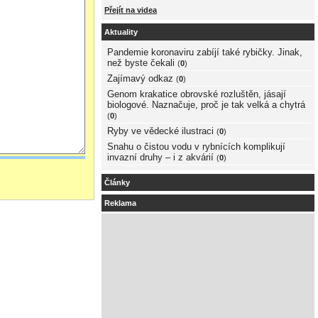
Přejít na videa
Aktuality
Pandemie koronaviru zabíjí také rybičky. Jinak,
než byste čekali
(
0
)
Zajímavý odkaz
(
0
)
Genom krakatice obrovské rozluštěn, jásají
biologové. Naznačuje, proč je tak velká a chytrá
(
0
)
Ryby ve vědecké ilustraci
(
0
)
Snahu o čistou vodu v rybnících komplikují
invazní druhy – i z akvárií
(
0
)
Články
Reklama