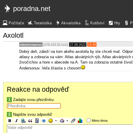
poradna.net
Počítače
Teraristika
Akvaristika
Kutilství
Hry
P
Axolotl
elasmosaurus
[178.143.32.xxx],
27.08.2022
19:48
Dobrý deň, záleží na tom akého axolotla by ste chceli mať. Odp
atlasy a zobrazia sa vám: Atlas akvárijních rýb, Atlas akvárijních 
živočíchov a hore v abecede na A. Tam sa zobrazia ostatné živoč
Andersonuv. Veľa šťastia s chovom
Reakce na odpověď
1
Zadajte svou přezdívku:
2
Napište svou odpověď:
Mimo téma