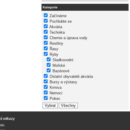
Kategorie
Začínáme
Pochlubte se
Akvária
Technika
Chemie a úprava vody
Rostliny
Řasy
Ryby
Sladkovodní
Mořské
Bazénové
Ostatní obyvatelé akvária
Burzy a výstavy
Krmiva
Nemoci
Pokec
ní odkazy
idla