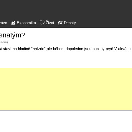
rávo
Ekonomika
Život
Debaty
penatým?
azení)
staví na hladině "hnízdo",ale během dopoledne jsou bubliny pryč.V akváriu j