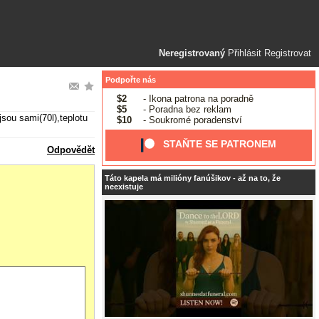
Neregistrovaný
Přihlásit
Registrovat
Podpořte nás
$2
- Ikona patrona na poradně
$5
- Poradna bez reklam
sou sami(70l),teplotu
$10
- Soukromé poradenství
STAŇTE SE PATRONEM
Odpovědět
Táto kapela má milióny fanúšikov - až na to, že
neexistuje