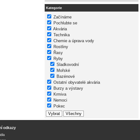
Kategorie
Začínáme
Pochlubte se
Akvária
Technika
Chemie a úprava vody
Rostliny
Řasy
Ryby
Sladkovodní
Mořské
Bazénové
Ostatní obyvatelé akvária
Burzy a výstavy
Krmiva
Nemoci
Pokec
ní odkazy
idla