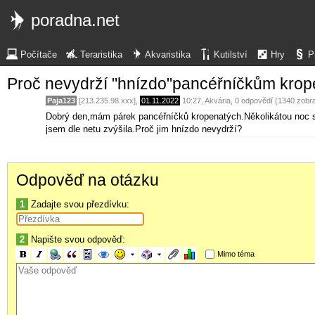
poradna.net
Počítače
Teraristika
Akvaristika
Kutilství
Hry
P
Proč nevydrží "hnízdo"pancéřníčkům kro
Paja123
[213.235.98.xxx],
01.11.2022
10:27
,
Akvária
, 0 odpovědí (1340 zobr
Dobrý den,mám párek pancéřníčků kropenatých.Několikátou noc si 
jsem dle netu zvýšila.Proč jim hnízdo nevydrží?
Odpověď na otázku
1
Zadajte svou přezdívku:
2
Napište svou odpověď:
Mimo téma