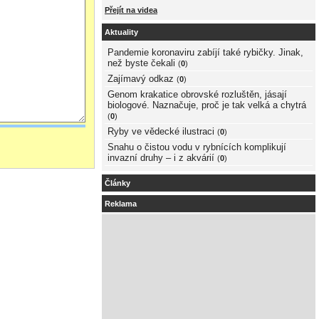
Přejít na videa
Aktuality
Pandemie koronaviru zabíjí také rybičky. Jinak,
než byste čekali
(
0
)
Zajímavý odkaz
(
0
)
Genom krakatice obrovské rozluštěn, jásají
biologové. Naznačuje, proč je tak velká a chytrá
(
0
)
Ryby ve vědecké ilustraci
(
0
)
Snahu o čistou vodu v rybnících komplikují
invazní druhy – i z akvárií
(
0
)
Články
Reklama