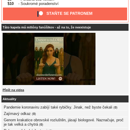
$10
- Soukromé poradenství
STAŇTE SE PATRONEM
Táto kapela má milióny fanúšikov - až na to, že neexistuje
Přejít na videa
Aktuality
Pandemie koronaviru zabíjí také rybičky. Jinak, než byste čekali
(
0
)
Zajímavý odkaz
(
0
)
Genom krakatice obrovské rozluštěn, jásají biologové. Naznačuje, proč
je tak velká a chytrá
(
0
)