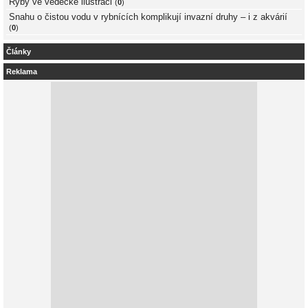
Ryby ve vědecké ilustraci
(
0
)
Snahu o čistou vodu v rybnících komplikují invazní druhy – i z akvárií
(
0
)
Články
Reklama