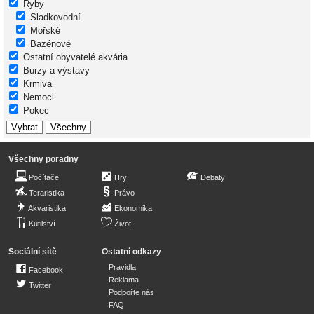
Ryby
Sladkovodní
Mořské
Bazénové
Ostatní obyvatelé akvária
Burzy a výstavy
Krmiva
Nemoci
Pokec
Všechny poradny
Počítače
Hry
Debaty
Teraristika
Právo
Akvaristika
Ekonomika
Kutilství
Život
Sociální sítě
Ostatní odkazy
Pravidla
Facebook
Reklama
Twitter
Podpořte nás
FAQ