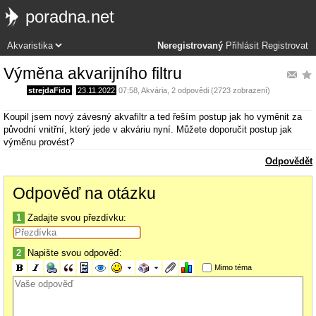
poradna.net
Neregistrovaný
Přihlásit
Registrovat
Výměna akvarijního filtru
strejdaFido
,
23.11.2022
07:58
,
Akvária
, 2 odpovědi (2723 zobrazení)
Koupil jsem nový závesný akvafiltr a ted řeším postup jak ho vyměnit za
původní vnitřní, který jede v akváriu nyní. Můžete doporučit postup jak
výměnu provést?
Odpovědět
Odpověď na otázku
1
Zadajte svou přezdívku:
2
Napište svou odpověď:
Mimo téma