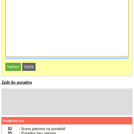
Zpět do poradny
Podpořte nás
$2
- Ikona patrona na poradně
$5
- Poradna bez reklam