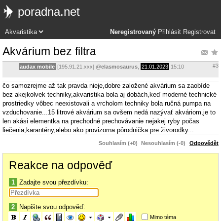
poradna.net
Neregistrovaný
Přihlásit
Registrovat
Akvárium bez filtra
#3
audax mobile
[195.91.21.xxx]
@
elasmosaurus
,
21.01.2023
15:10
čo samozrejme až tak pravda nieje,dobre založené akvárium sa zaobíde
bez akejkolvek techniky,akvaristika bola aj dobách,keď moderné technické
prostriedky vôbec neexistovali a vrcholom techniky bola ručná pumpa na
vzduchovanie...15 litrové akvárium sa ovšem nedá nazývať akváriom,je to
len akási elementka na prechodné prechovávanie nejakej ryby počas
liečenia,karantény,alebo ako provizorna pôrodnička pre živorodky...
Souhlasím (+0)
Nesouhlasím (-0)
Odpovědět
Reakce na odpověď
1
Zadajte svou přezdívku:
2
Napište svou odpověď:
Mimo téma