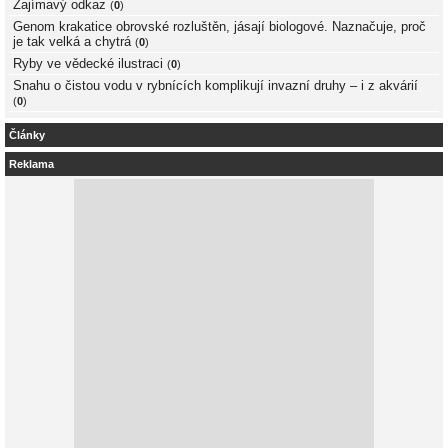
Zajímavý odkaz
(
0
)
Genom krakatice obrovské rozluštěn, jásají biologové. Naznačuje, proč
je tak velká a chytrá
(
0
)
Ryby ve vědecké ilustraci
(
0
)
Snahu o čistou vodu v rybnících komplikují invazní druhy – i z akvárií
(
0
)
Články
Reklama