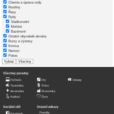
Chemie a úprava vody
Rostliny
Řasy
Ryby
Sladkovodní
Mořské
Bazénové
Ostatní obyvatelé akvária
Burzy a výstavy
Krmiva
Nemoci
Pokec
Všechny poradny
Počítače
Hry
Debaty
Teraristika
Právo
Akvaristika
Ekonomika
Kutilství
Život
Sociální sítě
Ostatní odkazy
Pravidla
Facebook