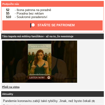
Podpořte nás
$2
- Ikona patrona na poradně
$5
- Poradna bez reklam
$10
- Soukromé poradenství
STAŇTE SE PATRONEM
Táto kapela má milióny fanúšikov - až na to, že neexistuje
Přejít na videa
Aktuality
Pandemie koronaviru zabíjí také rybičky. Jinak, než byste čekali
(
0
)