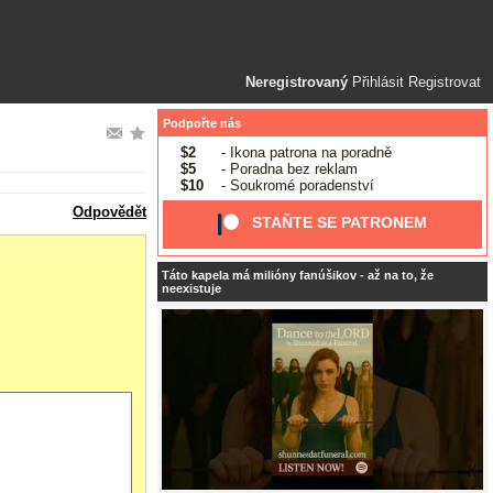
Neregistrovaný
Přihlásit
Registrovat
Podpořte nás
$2
- Ikona patrona na poradně
$5
- Poradna bez reklam
$10
- Soukromé poradenství
Odpovědět
STAŇTE SE PATRONEM
Táto kapela má milióny fanúšikov - až na to, že
neexistuje