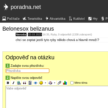
poradna.net
Počítače
Teraristika
Akvaristika
Kutilství
Hry
P
Belonesox belizanus
Nerodia
,
03.03.2023
16:35
,
Ryby
, 0 odpovědí (1338 zobrazení)
chci se zeptat jestli tyto ryby někdo chová a hlavně množí?
Odpověď na otázku
1
Zadajte svou přezdívku:
2
Napište svou odpověď:
Mimo téma