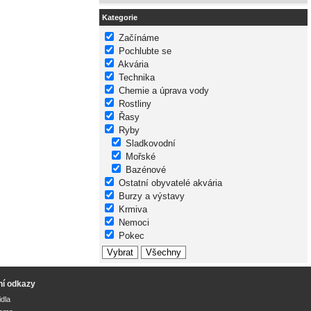
Kategorie
Začínáme
Pochlubte se
Akvária
Technika
Chemie a úprava vody
Rostliny
Řasy
Ryby
Sladkovodní
Mořské
Bazénové
Ostatní obyvatelé akvária
Burzy a výstavy
Krmiva
Nemoci
Pokec
ní odkazy
idla