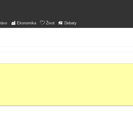
rávo
Ekonomika
Život
Debaty