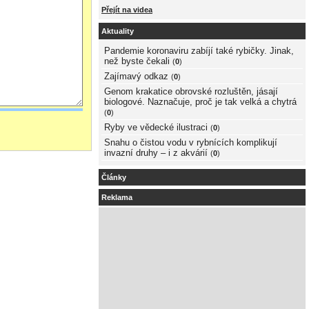
Přejít na videa
Aktuality
Pandemie koronaviru zabíjí také rybičky. Jinak,
než byste čekali
(
0
)
Zajímavý odkaz
(
0
)
Genom krakatice obrovské rozluštěn, jásají
biologové. Naznačuje, proč je tak velká a chytrá
(
0
)
Ryby ve vědecké ilustraci
(
0
)
Snahu o čistou vodu v rybnících komplikují
invazní druhy – i z akvárií
(
0
)
Články
Reklama