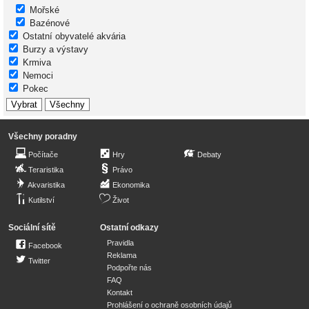
Mořské
Bazénové
Ostatní obyvatelé akvária
Burzy a výstavy
Krmiva
Nemoci
Pokec
Všechny poradny
Počítače
Hry
Debaty
Teraristika
Právo
Akvaristika
Ekonomika
Kutilství
Život
Sociální sítě
Ostatní odkazy
Pravidla
Facebook
Reklama
Twitter
Podpořte nás
FAQ
Kontakt
Prohlášení o ochraně osobních údajů