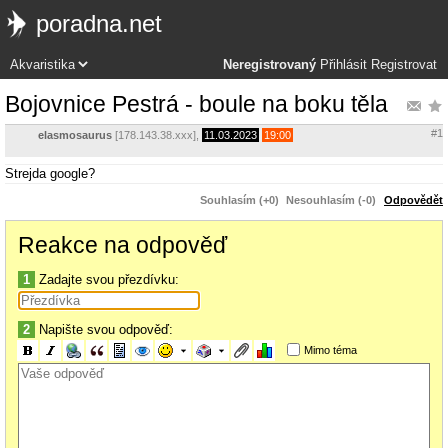
poradna.net
Neregistrovaný
Přihlásit
Registrovat
Bojovnice Pestrá - boule na boku těla
#1
elasmosaurus
[178.143.38.xxx],
11.03.2023
19:00
Strejda google?
Souhlasím (+0)
Nesouhlasím (-0)
Odpovědět
Reakce na odpověď
1
Zadajte svou přezdívku:
2
Napište svou odpověď:
Mimo téma