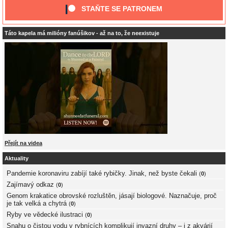
STAŇTE SE PATRONEM
Táto kapela má milióny fanúšikov - až na to, že neexistuje
Přejít na videa
Aktuality
Pandemie koronaviru zabíjí také rybičky. Jinak, než byste čekali
(
0
)
Zajímavý odkaz
(
0
)
Genom krakatice obrovské rozluštěn, jásají biologové. Naznačuje, proč
je tak velká a chytrá
(
0
)
Ryby ve vědecké ilustraci
(
0
)
Snahu o čistou vodu v rybnících komplikují invazní druhy – i z akvárií