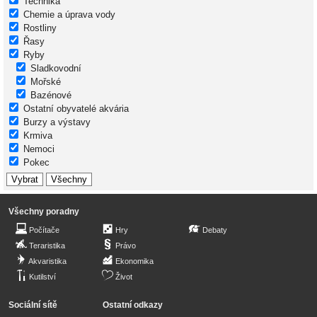
Technika
Chemie a úprava vody
Rostliny
Řasy
Ryby
Sladkovodní
Mořské
Bazénové
Ostatní obyvatelé akvária
Burzy a výstavy
Krmiva
Nemoci
Pokec
Všechny poradny
Počítače
Hry
Debaty
Teraristika
Právo
Akvaristika
Ekonomika
Kutilství
Život
Sociální sítě
Ostatní odkazy