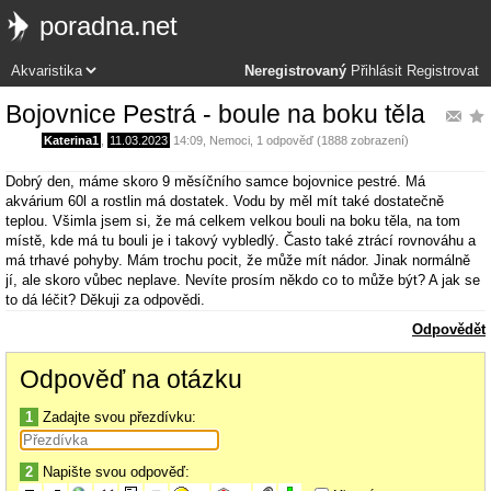
poradna.net
Neregistrovaný
Přihlásit
Registrovat
Bojovnice Pestrá - boule na boku těla
Katerina1
,
11.03.2023
14:09
,
Nemoci
, 1 odpověď (1888 zobrazení)
Dobrý den, máme skoro 9 měsíčního samce bojovnice pestré. Má
akvárium 60l a rostlin má dostatek. Vodu by měl mít také dostatečně
teplou. Všimla jsem si, že má celkem velkou bouli na boku těla, na tom
místě, kde má tu bouli je i takový vybledlý. Často také ztrácí rovnováhu a
má trhavé pohyby. Mám trochu pocit, že může mít nádor. Jinak normálně
jí, ale skoro vůbec neplave. Nevíte prosím někdo co to může být? A jak se
to dá léčit? Děkuji za odpovědi.
Odpovědět
Odpověď na otázku
1
Zadajte svou přezdívku:
2
Napište svou odpověď: