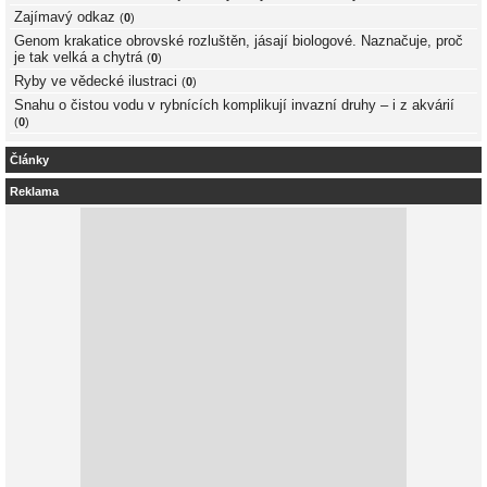
Zajímavý odkaz
(
0
)
Genom krakatice obrovské rozluštěn, jásají biologové. Naznačuje, proč
je tak velká a chytrá
(
0
)
Ryby ve vědecké ilustraci
(
0
)
Snahu o čistou vodu v rybnících komplikují invazní druhy – i z akvárií
(
0
)
Články
Reklama