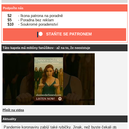
Podpořte nás
$2
- Ikona patrona na poradně
$5
- Poradna bez reklam
$10
- Soukromé poradenství
STAŇTE SE PATRONEM
Táto kapela má milióny fanúšikov - až na to, že neexistuje
Přejít na videa
Aktuality
Pandemie koronaviru zabíjí také rybičky. Jinak, než byste čekali
(
0
)