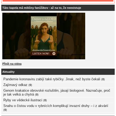
Táto kapela má milióny fanúšikov - až na to, že neexistuje
Přejít na videa
Aktuality
Pandemie koronaviru zabíjí také rybičky. Jinak, než byste čekali
(
0
)
Zajímavý odkaz
(
0
)
Genom krakatice obrovské rozluštěn, jásají biologové. Naznačuje, proč
je tak velká a chytrá
(
0
)
Ryby ve vědecké ilustraci
(
0
)
Snahu o čistou vodu v rybnících komplikují invazní druhy – i z akvárií
(
0
)