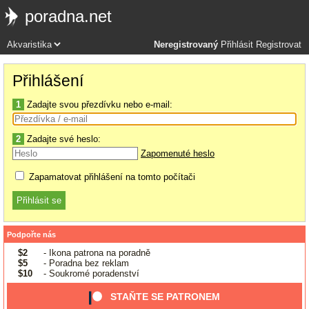
poradna.net
Neregistrovaný
Přihlásit
Registrovat
Přihlášení
1
Zadajte svou přezdívku nebo e-mail:
2
Zadajte své heslo:
Zapomenuté heslo
Zapamatovat přihlášení na tomto počítači
Podpořte nás
$2
- Ikona patrona na poradně
$5
- Poradna bez reklam
$10
- Soukromé poradenství
STAŇTE SE PATRONEM