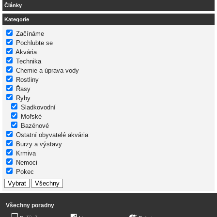
Články
Kategorie
Začínáme
Pochlubte se
Akvária
Technika
Chemie a úprava vody
Rostliny
Řasy
Ryby
Sladkovodní
Mořské
Bazénové
Ostatní obyvatelé akvária
Burzy a výstavy
Krmiva
Nemoci
Pokec
Všechny poradny