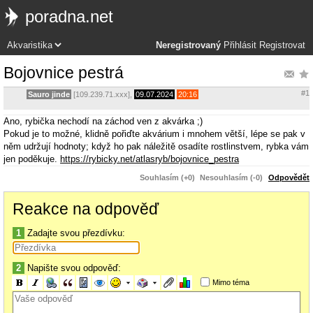
poradna.net
Neregistrovaný
Přihlásit
Registrovat
Bojovnice pestrá
#1
Sauro jinde
[109.239.71.xxx],
09.07.2024
20:16
Ano, rybička nechodí na záchod ven z akvárka ;)
Pokud je to možné, klidně pořiďte akvárium i mnohem větší, lépe se pak v
něm udržují hodnoty; když ho pak náležitě osadíte rostlinstvem, rybka vám
jen poděkuje.
https://rybicky.net/atlasryb/bojovnice_pestra
Souhlasím (+0)
Nesouhlasím (-0)
Odpovědět
Reakce na odpověď
1
Zadajte svou přezdívku:
2
Napište svou odpověď:
Mimo téma