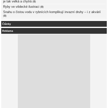
je tak velká a chytrá
(
0
)
Ryby ve vědecké ilustraci
(
0
)
Snahu o čistou vodu v rybnících komplikují invazní druhy – i z akvárií
(
0
)
Články
Reklama