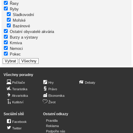
Řasy
Ryby
Sladkovodní
Mořské
Bazénové
Ostatní obyvatelé akvária
Burzy a výstavy
Krmiva
Nemoci
Pokec
Všechny poradny
Počítače
Hry
Debaty
Teraristika
Právo
Akvaristika
Ekonomika
Kutilství
Život
Sociální sítě
Ostatní odkazy
Pravidla
Facebook
Reklama
Twitter
Podpořte nás