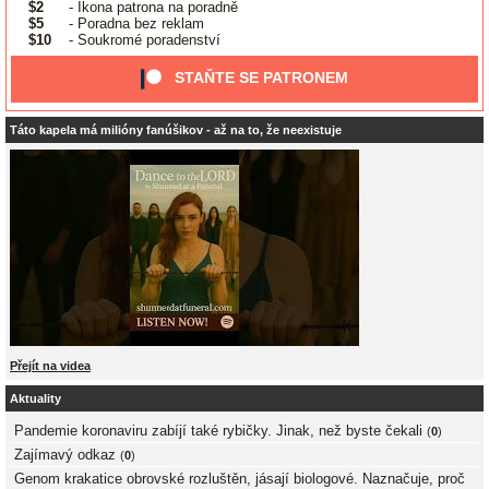
$2
- Ikona patrona na poradně
$5
- Poradna bez reklam
$10
- Soukromé poradenství
STAŇTE SE PATRONEM
Táto kapela má milióny fanúšikov - až na to, že neexistuje
Přejít na videa
Aktuality
Pandemie koronaviru zabíjí také rybičky. Jinak, než byste čekali
(
0
)
Zajímavý odkaz
(
0
)
Genom krakatice obrovské rozluštěn, jásají biologové. Naznačuje, proč