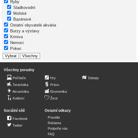
Ryby
Sladkovodní
Mořské
Bazénové
Ostatní obyvatelé akvária
Burzy a výstavy
Krmiva
Nemoci
Pokec
Všechny poradny
Počítače
Hry
Debaty
Teraristika
Právo
Akvaristika
Ekonomika
Kutilství
Život
Sociální sítě
Ostatní odkazy
Pravidla
Facebook
Reklama
Twitter
Podpořte nás
FAQ