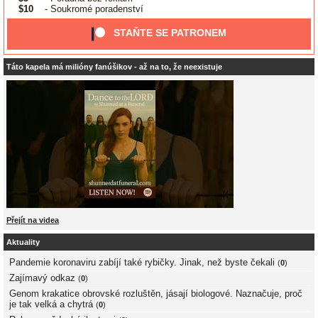
$10
- Soukromé poradenství
STAŇTE SE PATRONEM
Táto kapela má milióny fanúšikov - až na to, že neexistuje
Přejít na videa
Aktuality
Pandemie koronaviru zabíjí také rybičky. Jinak, než byste čekali
(
0
)
Zajímavý odkaz
(
0
)
Genom krakatice obrovské rozluštěn, jásají biologové. Naznačuje, proč
je tak velká a chytrá
(
0
)