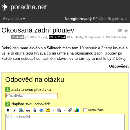
poradna.net
Neregistrovaný
Přihlásit
Registrovat
Okousaná zadní ploutev
Peaterik
[77.48.203.xxx],
09.08.2024
18:46
,
Ryby
, 0 odpovědí (1500 zobrazení)
Dobrý den mam akvárko o 54litrech mám tam 10 neonek a 3 tetry krvavé a
už je to druhá tetra krvavá co mi umřela na okousanou zadní ploutev po
každé sem dokoupil do naplnění stavu nevíte čím by to mohlo být? Děkuji
Odpovědět
Odpověď na otázku
1
Zadajte svou přezdívku:
2
Napište svou odpověď:
Mimo téma