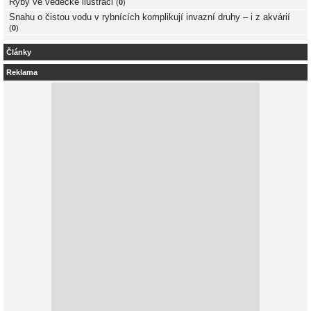
Ryby ve vědecké ilustraci
(
0
)
Snahu o čistou vodu v rybnících komplikují invazní druhy – i z akvárií
(
0
)
Články
Reklama