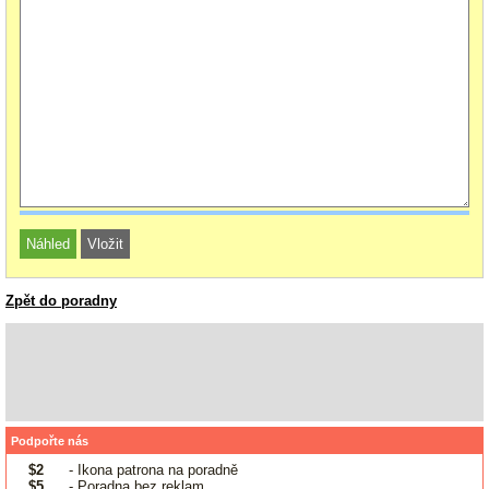
Zpět do poradny
Podpořte nás
$2
- Ikona patrona na poradně
$5
- Poradna bez reklam