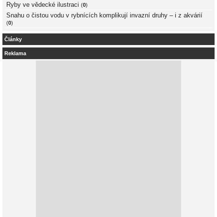
Ryby ve vědecké ilustraci
(
0
)
Snahu o čistou vodu v rybnících komplikují invazní druhy – i z akvárií
(
0
)
Články
Reklama