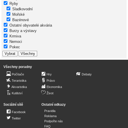
Ryby
Sladkovodní
Mořské
Bazénové
Ostatní obyvatelé akvária
Burzy a výstavy
Krmiva
Nemoci
Pokec
Všechny poradny
Počítače
Hry
Debaty
Teraristika
Právo
Akvaristika
Ekonomika
Kutilství
Život
Sociální sítě
Ostatní odkazy
Pravidla
Facebook
Reklama
Twitter
Podpořte nás
FAQ