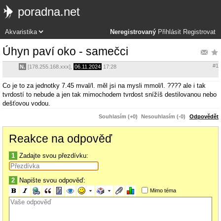
poradna.net
Neregistrovaný
Přihlásit
Registrovat
Úhyn paví oko - samečci
#1
N.
[178.255.168.xxx],
06.11.2024
17:28
Co je to za jednotky 7.45 mval/l. měl jsi na mysli mmol/l. ???? ale i tak
tvrdostí to nebude a jen tak mimochodem tvrdost snížíš destilovanou nebo
dešťovou vodou.
Souhlasím (+0)
Nesouhlasím (-0)
Odpovědět
Reakce na odpověď
1
Zadajte svou přezdívku:
2
Napište svou odpověď:
Mimo téma