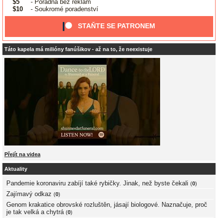
$5
- Poradna bez reklam
$10
- Soukromé poradenství
STAŇTE SE PATRONEM
Táto kapela má milióny fanúšikov - až na to, že neexistuje
Přejít na videa
Aktuality
Pandemie koronaviru zabíjí také rybičky. Jinak, než byste čekali
(
0
)
Zajímavý odkaz
(
0
)
Genom krakatice obrovské rozluštěn, jásají biologové. Naznačuje, proč
je tak velká a chytrá
(
0
)